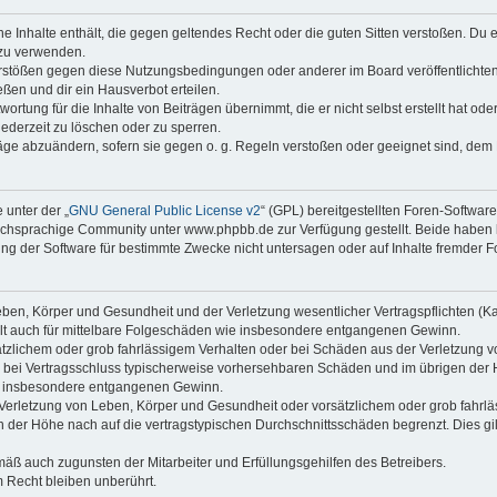
ine Inhalte enthält, die gegen geltendes Recht oder die guten Sitten verstoßen. Du 
 zu verwenden.
erstößen gegen diese Nutzungsbedingungen oder anderer im Board veröffentlichte
ßen und dir ein Hausverbot erteilen.
ortung für die Inhalte von Beiträgen übernimmt, die er nicht selbst erstellt hat od
jederzeit zu löschen oder zu sperren.
räge abzuändern, sofern sie gegen o. g. Regeln verstoßen oder geeignet sind, dem
 unter der „
GNU General Public License v2
“ (GPL) bereitgestellten Foren-Softwa
chsprachige Community unter www.phpbb.de zur Verfügung gestellt. Beide haben ke
g der Software für bestimmte Zwecke nicht untersagen oder auf Inhalte fremder F
ben, Körper und Gesundheit und der Verletzung wesentlicher Vertragspflichten (Kard
gilt auch für mittelbare Folgeschäden wie insbesondere entgangenen Gewinn.
ätzlichem oder grob fahrlässigem Verhalten oder bei Schäden aus der Verletzung 
 die bei Vertragsschluss typischerweise vorhersehbaren Schäden und im übrigen de
wie insbesondere entgangenen Gewinn.
erletzung von Leben, Körper und Gesundheit oder vorsätzlichem oder grob fahrläs
der Höhe nach auf die vertragstypischen Durchschnittsschäden begrenzt. Dies gi
mäß auch zugunsten der Mitarbeiter und Erfüllungsgehilfen des Betreibers.
 Recht bleiben unberührt.