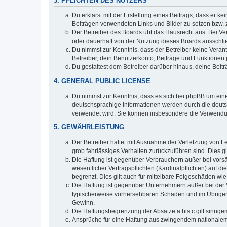
3. PFLICHTEN DES NUTZERS
Du erklärst mit der Erstellung eines Beitrags, dass er ke
Beiträgen verwendeten Links und Bilder zu setzen bzw.
Der Betreiber des Boards übt das Hausrecht aus. Bei V
oder dauerhaft von der Nutzung dieses Boards ausschlie
Du nimmst zur Kenntnis, dass der Betreiber keine Verantw
Betreiber, dein Benutzerkonto, Beiträge und Funktionen 
Du gestattest dem Betreiber darüber hinaus, deine Beit
4. GENERAL PUBLIC LICENSE
Du nimmst zur Kenntnis, dass es sich bei phpBB um eine
deutschsprachige Informationen werden durch die deuts
verwendet wird. Sie können insbesondere die Verwendun
5. GEWÄHRLEISTUNG
Der Betreiber haftet mit Ausnahme der Verletzung von Le
grob fahrlässiges Verhalten zurückzuführen sind. Dies 
Die Haftung ist gegenüber Verbrauchern außer bei vors
wesentlicher Vertragspflichten (Kardinalpflichten) auf
begrenzt. Dies gilt auch für mittelbare Folgeschäden 
Die Haftung ist gegenüber Unternehmern außer bei der V
typischerweise vorhersehbaren Schäden und im Übrigen 
Gewinn.
Die Haftungsbegrenzung der Absätze a bis c gilt sinnge
Ansprüche für eine Haftung aus zwingendem nationalem