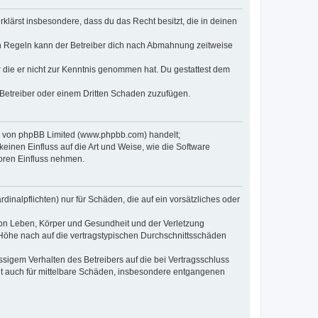
erklärst insbesondere, dass du das Recht besitzt, die in deinen
n Regeln kann der Betreiber dich nach Abmahnung zeitweise
er die er nicht zur Kenntnis genommen hat. Du gestattest dem
 Betreiber oder einem Dritten Schaden zuzufügen.
re von phpBB Limited (www.phpbb.com) handelt;
inen Einfluss auf die Art und Weise, wie die Software
oren Einfluss nehmen.
inalpflichten) nur für Schäden, die auf ein vorsätzliches oder
von Leben, Körper und Gesundheit und der Verletzung
r Höhe nach auf die vertragstypischen Durchschnittsschäden
sigem Verhalten des Betreibers auf die bei Vertragsschluss
lt auch für mittelbare Schäden, insbesondere entgangenen