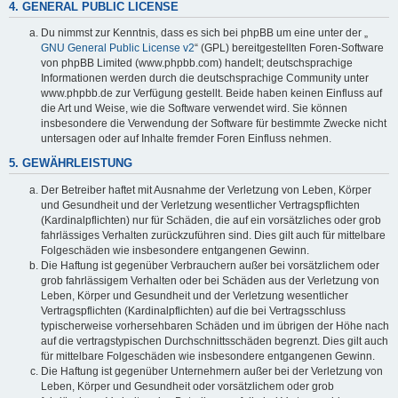
4. GENERAL PUBLIC LICENSE
Du nimmst zur Kenntnis, dass es sich bei phpBB um eine unter der „
GNU General Public License v2
“ (GPL) bereitgestellten Foren-Software
von phpBB Limited (www.phpbb.com) handelt; deutschsprachige
Informationen werden durch die deutschsprachige Community unter
www.phpbb.de zur Verfügung gestellt. Beide haben keinen Einfluss auf
die Art und Weise, wie die Software verwendet wird. Sie können
insbesondere die Verwendung der Software für bestimmte Zwecke nicht
untersagen oder auf Inhalte fremder Foren Einfluss nehmen.
5. GEWÄHRLEISTUNG
Der Betreiber haftet mit Ausnahme der Verletzung von Leben, Körper
und Gesundheit und der Verletzung wesentlicher Vertragspflichten
(Kardinalpflichten) nur für Schäden, die auf ein vorsätzliches oder grob
fahrlässiges Verhalten zurückzuführen sind. Dies gilt auch für mittelbare
Folgeschäden wie insbesondere entgangenen Gewinn.
Die Haftung ist gegenüber Verbrauchern außer bei vorsätzlichem oder
grob fahrlässigem Verhalten oder bei Schäden aus der Verletzung von
Leben, Körper und Gesundheit und der Verletzung wesentlicher
Vertragspflichten (Kardinalpflichten) auf die bei Vertragsschluss
typischerweise vorhersehbaren Schäden und im übrigen der Höhe nach
auf die vertragstypischen Durchschnittsschäden begrenzt. Dies gilt auch
für mittelbare Folgeschäden wie insbesondere entgangenen Gewinn.
Die Haftung ist gegenüber Unternehmern außer bei der Verletzung von
Leben, Körper und Gesundheit oder vorsätzlichem oder grob