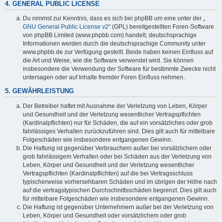
4. GENERAL PUBLIC LICENSE
Du nimmst zur Kenntnis, dass es sich bei phpBB um eine unter der „
GNU General Public License v2
“ (GPL) bereitgestellten Foren-Software
von phpBB Limited (www.phpbb.com) handelt; deutschsprachige
Informationen werden durch die deutschsprachige Community unter
www.phpbb.de zur Verfügung gestellt. Beide haben keinen Einfluss auf
die Art und Weise, wie die Software verwendet wird. Sie können
insbesondere die Verwendung der Software für bestimmte Zwecke nicht
untersagen oder auf Inhalte fremder Foren Einfluss nehmen.
5. GEWÄHRLEISTUNG
Der Betreiber haftet mit Ausnahme der Verletzung von Leben, Körper
und Gesundheit und der Verletzung wesentlicher Vertragspflichten
(Kardinalpflichten) nur für Schäden, die auf ein vorsätzliches oder grob
fahrlässiges Verhalten zurückzuführen sind. Dies gilt auch für mittelbare
Folgeschäden wie insbesondere entgangenen Gewinn.
Die Haftung ist gegenüber Verbrauchern außer bei vorsätzlichem oder
grob fahrlässigem Verhalten oder bei Schäden aus der Verletzung von
Leben, Körper und Gesundheit und der Verletzung wesentlicher
Vertragspflichten (Kardinalpflichten) auf die bei Vertragsschluss
typischerweise vorhersehbaren Schäden und im übrigen der Höhe nach
auf die vertragstypischen Durchschnittsschäden begrenzt. Dies gilt auch
für mittelbare Folgeschäden wie insbesondere entgangenen Gewinn.
Die Haftung ist gegenüber Unternehmern außer bei der Verletzung von
Leben, Körper und Gesundheit oder vorsätzlichem oder grob