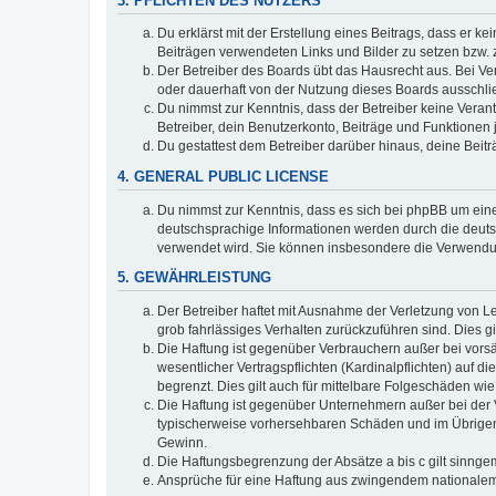
3. PFLICHTEN DES NUTZERS
Du erklärst mit der Erstellung eines Beitrags, dass er ke
Beiträgen verwendeten Links und Bilder zu setzen bzw.
Der Betreiber des Boards übt das Hausrecht aus. Bei V
oder dauerhaft von der Nutzung dieses Boards ausschlie
Du nimmst zur Kenntnis, dass der Betreiber keine Verantw
Betreiber, dein Benutzerkonto, Beiträge und Funktionen 
Du gestattest dem Betreiber darüber hinaus, deine Beit
4. GENERAL PUBLIC LICENSE
Du nimmst zur Kenntnis, dass es sich bei phpBB um eine
deutschsprachige Informationen werden durch die deuts
verwendet wird. Sie können insbesondere die Verwendun
5. GEWÄHRLEISTUNG
Der Betreiber haftet mit Ausnahme der Verletzung von Le
grob fahrlässiges Verhalten zurückzuführen sind. Dies 
Die Haftung ist gegenüber Verbrauchern außer bei vors
wesentlicher Vertragspflichten (Kardinalpflichten) auf
begrenzt. Dies gilt auch für mittelbare Folgeschäden 
Die Haftung ist gegenüber Unternehmern außer bei der V
typischerweise vorhersehbaren Schäden und im Übrigen 
Gewinn.
Die Haftungsbegrenzung der Absätze a bis c gilt sinnge
Ansprüche für eine Haftung aus zwingendem nationalem