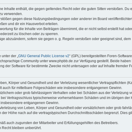
ine Inhalte enthält, die gegen geltendes Recht oder die guten Sitten verstoßen. Du 
 zu verwenden.
erstößen gegen diese Nutzungsbedingungen oder anderer im Board veröffentlichte
ßen und dir ein Hausverbot erteilen.
ortung für die Inhalte von Beiträgen übernimmt, die er nicht selbst erstellt hat od
jederzeit zu löschen oder zu sperren.
räge abzuändern, sofern sie gegen o. g. Regeln verstoßen oder geeignet sind, dem
 unter der „
GNU General Public License v2
“ (GPL) bereitgestellten Foren-Softwa
chsprachige Community unter www.phpbb.de zur Verfügung gestellt. Beide haben ke
g der Software für bestimmte Zwecke nicht untersagen oder auf Inhalte fremder F
ben, Körper und Gesundheit und der Verletzung wesentlicher Vertragspflichten (Kard
gilt auch für mittelbare Folgeschäden wie insbesondere entgangenen Gewinn.
ätzlichem oder grob fahrlässigem Verhalten oder bei Schäden aus der Verletzung 
 die bei Vertragsschluss typischerweise vorhersehbaren Schäden und im übrigen de
wie insbesondere entgangenen Gewinn.
erletzung von Leben, Körper und Gesundheit oder vorsätzlichem oder grob fahrläs
der Höhe nach auf die vertragstypischen Durchschnittsschäden begrenzt. Dies gi
mäß auch zugunsten der Mitarbeiter und Erfüllungsgehilfen des Betreibers.
 Recht bleiben unberührt.