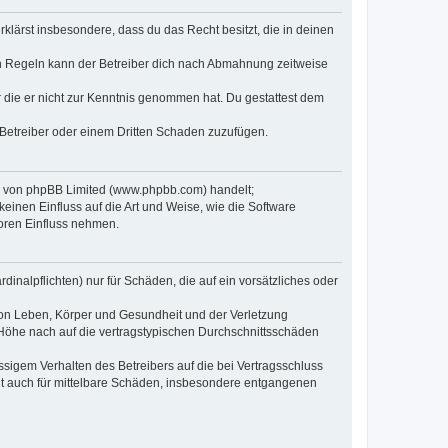
erklärst insbesondere, dass du das Recht besitzt, die in deinen
n Regeln kann der Betreiber dich nach Abmahnung zeitweise
er die er nicht zur Kenntnis genommen hat. Du gestattest dem
 Betreiber oder einem Dritten Schaden zuzufügen.
re von phpBB Limited (www.phpbb.com) handelt;
inen Einfluss auf die Art und Weise, wie die Software
oren Einfluss nehmen.
inalpflichten) nur für Schäden, die auf ein vorsätzliches oder
von Leben, Körper und Gesundheit und der Verletzung
r Höhe nach auf die vertragstypischen Durchschnittsschäden
sigem Verhalten des Betreibers auf die bei Vertragsschluss
lt auch für mittelbare Schäden, insbesondere entgangenen