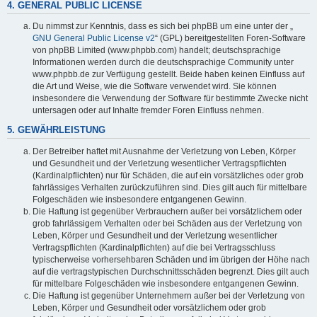
4. GENERAL PUBLIC LICENSE
Du nimmst zur Kenntnis, dass es sich bei phpBB um eine unter der „
GNU General Public License v2
“ (GPL) bereitgestellten Foren-Software
von phpBB Limited (www.phpbb.com) handelt; deutschsprachige
Informationen werden durch die deutschsprachige Community unter
www.phpbb.de zur Verfügung gestellt. Beide haben keinen Einfluss auf
die Art und Weise, wie die Software verwendet wird. Sie können
insbesondere die Verwendung der Software für bestimmte Zwecke nicht
untersagen oder auf Inhalte fremder Foren Einfluss nehmen.
5. GEWÄHRLEISTUNG
Der Betreiber haftet mit Ausnahme der Verletzung von Leben, Körper
und Gesundheit und der Verletzung wesentlicher Vertragspflichten
(Kardinalpflichten) nur für Schäden, die auf ein vorsätzliches oder grob
fahrlässiges Verhalten zurückzuführen sind. Dies gilt auch für mittelbare
Folgeschäden wie insbesondere entgangenen Gewinn.
Die Haftung ist gegenüber Verbrauchern außer bei vorsätzlichem oder
grob fahrlässigem Verhalten oder bei Schäden aus der Verletzung von
Leben, Körper und Gesundheit und der Verletzung wesentlicher
Vertragspflichten (Kardinalpflichten) auf die bei Vertragsschluss
typischerweise vorhersehbaren Schäden und im übrigen der Höhe nach
auf die vertragstypischen Durchschnittsschäden begrenzt. Dies gilt auch
für mittelbare Folgeschäden wie insbesondere entgangenen Gewinn.
Die Haftung ist gegenüber Unternehmern außer bei der Verletzung von
Leben, Körper und Gesundheit oder vorsätzlichem oder grob