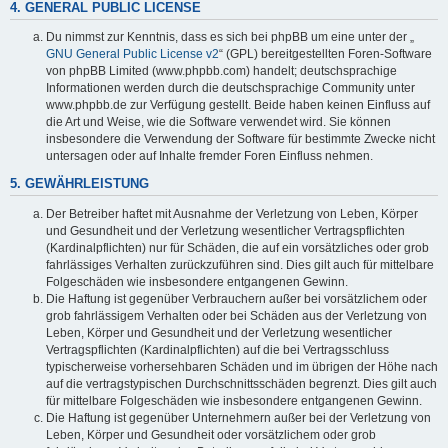
4. GENERAL PUBLIC LICENSE
Du nimmst zur Kenntnis, dass es sich bei phpBB um eine unter der „
GNU General Public License v2
“ (GPL) bereitgestellten Foren-Software
von phpBB Limited (www.phpbb.com) handelt; deutschsprachige
Informationen werden durch die deutschsprachige Community unter
www.phpbb.de zur Verfügung gestellt. Beide haben keinen Einfluss auf
die Art und Weise, wie die Software verwendet wird. Sie können
insbesondere die Verwendung der Software für bestimmte Zwecke nicht
untersagen oder auf Inhalte fremder Foren Einfluss nehmen.
5. GEWÄHRLEISTUNG
Der Betreiber haftet mit Ausnahme der Verletzung von Leben, Körper
und Gesundheit und der Verletzung wesentlicher Vertragspflichten
(Kardinalpflichten) nur für Schäden, die auf ein vorsätzliches oder grob
fahrlässiges Verhalten zurückzuführen sind. Dies gilt auch für mittelbare
Folgeschäden wie insbesondere entgangenen Gewinn.
Die Haftung ist gegenüber Verbrauchern außer bei vorsätzlichem oder
grob fahrlässigem Verhalten oder bei Schäden aus der Verletzung von
Leben, Körper und Gesundheit und der Verletzung wesentlicher
Vertragspflichten (Kardinalpflichten) auf die bei Vertragsschluss
typischerweise vorhersehbaren Schäden und im übrigen der Höhe nach
auf die vertragstypischen Durchschnittsschäden begrenzt. Dies gilt auch
für mittelbare Folgeschäden wie insbesondere entgangenen Gewinn.
Die Haftung ist gegenüber Unternehmern außer bei der Verletzung von
Leben, Körper und Gesundheit oder vorsätzlichem oder grob