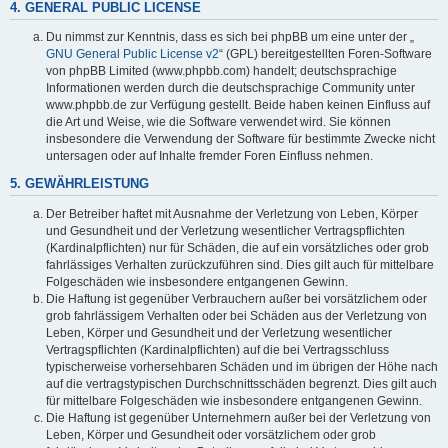
4. GENERAL PUBLIC LICENSE
Du nimmst zur Kenntnis, dass es sich bei phpBB um eine unter der „
GNU General Public License v2
“ (GPL) bereitgestellten Foren-Software
von phpBB Limited (www.phpbb.com) handelt; deutschsprachige
Informationen werden durch die deutschsprachige Community unter
www.phpbb.de zur Verfügung gestellt. Beide haben keinen Einfluss auf
die Art und Weise, wie die Software verwendet wird. Sie können
insbesondere die Verwendung der Software für bestimmte Zwecke nicht
untersagen oder auf Inhalte fremder Foren Einfluss nehmen.
5. GEWÄHRLEISTUNG
Der Betreiber haftet mit Ausnahme der Verletzung von Leben, Körper
und Gesundheit und der Verletzung wesentlicher Vertragspflichten
(Kardinalpflichten) nur für Schäden, die auf ein vorsätzliches oder grob
fahrlässiges Verhalten zurückzuführen sind. Dies gilt auch für mittelbare
Folgeschäden wie insbesondere entgangenen Gewinn.
Die Haftung ist gegenüber Verbrauchern außer bei vorsätzlichem oder
grob fahrlässigem Verhalten oder bei Schäden aus der Verletzung von
Leben, Körper und Gesundheit und der Verletzung wesentlicher
Vertragspflichten (Kardinalpflichten) auf die bei Vertragsschluss
typischerweise vorhersehbaren Schäden und im übrigen der Höhe nach
auf die vertragstypischen Durchschnittsschäden begrenzt. Dies gilt auch
für mittelbare Folgeschäden wie insbesondere entgangenen Gewinn.
Die Haftung ist gegenüber Unternehmern außer bei der Verletzung von
Leben, Körper und Gesundheit oder vorsätzlichem oder grob