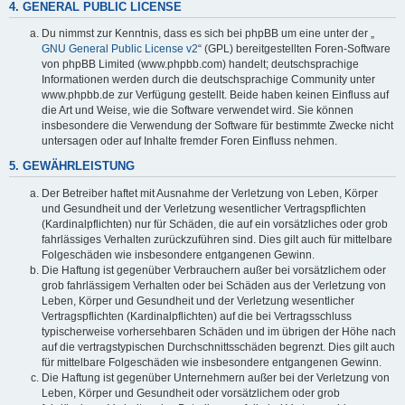
4. GENERAL PUBLIC LICENSE
Du nimmst zur Kenntnis, dass es sich bei phpBB um eine unter der „
GNU General Public License v2
“ (GPL) bereitgestellten Foren-Software
von phpBB Limited (www.phpbb.com) handelt; deutschsprachige
Informationen werden durch die deutschsprachige Community unter
www.phpbb.de zur Verfügung gestellt. Beide haben keinen Einfluss auf
die Art und Weise, wie die Software verwendet wird. Sie können
insbesondere die Verwendung der Software für bestimmte Zwecke nicht
untersagen oder auf Inhalte fremder Foren Einfluss nehmen.
5. GEWÄHRLEISTUNG
Der Betreiber haftet mit Ausnahme der Verletzung von Leben, Körper
und Gesundheit und der Verletzung wesentlicher Vertragspflichten
(Kardinalpflichten) nur für Schäden, die auf ein vorsätzliches oder grob
fahrlässiges Verhalten zurückzuführen sind. Dies gilt auch für mittelbare
Folgeschäden wie insbesondere entgangenen Gewinn.
Die Haftung ist gegenüber Verbrauchern außer bei vorsätzlichem oder
grob fahrlässigem Verhalten oder bei Schäden aus der Verletzung von
Leben, Körper und Gesundheit und der Verletzung wesentlicher
Vertragspflichten (Kardinalpflichten) auf die bei Vertragsschluss
typischerweise vorhersehbaren Schäden und im übrigen der Höhe nach
auf die vertragstypischen Durchschnittsschäden begrenzt. Dies gilt auch
für mittelbare Folgeschäden wie insbesondere entgangenen Gewinn.
Die Haftung ist gegenüber Unternehmern außer bei der Verletzung von
Leben, Körper und Gesundheit oder vorsätzlichem oder grob