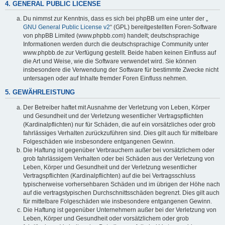
4. GENERAL PUBLIC LICENSE
Du nimmst zur Kenntnis, dass es sich bei phpBB um eine unter der „
GNU General Public License v2
“ (GPL) bereitgestellten Foren-Software
von phpBB Limited (www.phpbb.com) handelt; deutschsprachige
Informationen werden durch die deutschsprachige Community unter
www.phpbb.de zur Verfügung gestellt. Beide haben keinen Einfluss auf
die Art und Weise, wie die Software verwendet wird. Sie können
insbesondere die Verwendung der Software für bestimmte Zwecke nicht
untersagen oder auf Inhalte fremder Foren Einfluss nehmen.
5. GEWÄHRLEISTUNG
Der Betreiber haftet mit Ausnahme der Verletzung von Leben, Körper
und Gesundheit und der Verletzung wesentlicher Vertragspflichten
(Kardinalpflichten) nur für Schäden, die auf ein vorsätzliches oder grob
fahrlässiges Verhalten zurückzuführen sind. Dies gilt auch für mittelbare
Folgeschäden wie insbesondere entgangenen Gewinn.
Die Haftung ist gegenüber Verbrauchern außer bei vorsätzlichem oder
grob fahrlässigem Verhalten oder bei Schäden aus der Verletzung von
Leben, Körper und Gesundheit und der Verletzung wesentlicher
Vertragspflichten (Kardinalpflichten) auf die bei Vertragsschluss
typischerweise vorhersehbaren Schäden und im übrigen der Höhe nach
auf die vertragstypischen Durchschnittsschäden begrenzt. Dies gilt auch
für mittelbare Folgeschäden wie insbesondere entgangenen Gewinn.
Die Haftung ist gegenüber Unternehmern außer bei der Verletzung von
Leben, Körper und Gesundheit oder vorsätzlichem oder grob