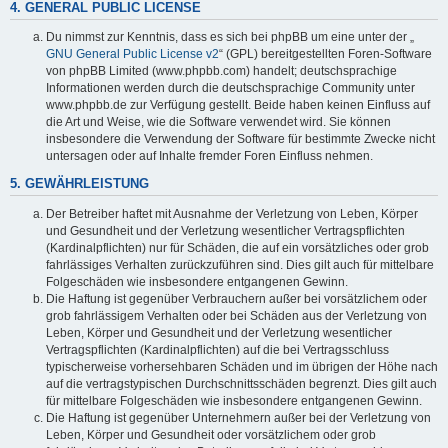
4. GENERAL PUBLIC LICENSE
Du nimmst zur Kenntnis, dass es sich bei phpBB um eine unter der „
GNU General Public License v2
“ (GPL) bereitgestellten Foren-Software
von phpBB Limited (www.phpbb.com) handelt; deutschsprachige
Informationen werden durch die deutschsprachige Community unter
www.phpbb.de zur Verfügung gestellt. Beide haben keinen Einfluss auf
die Art und Weise, wie die Software verwendet wird. Sie können
insbesondere die Verwendung der Software für bestimmte Zwecke nicht
untersagen oder auf Inhalte fremder Foren Einfluss nehmen.
5. GEWÄHRLEISTUNG
Der Betreiber haftet mit Ausnahme der Verletzung von Leben, Körper
und Gesundheit und der Verletzung wesentlicher Vertragspflichten
(Kardinalpflichten) nur für Schäden, die auf ein vorsätzliches oder grob
fahrlässiges Verhalten zurückzuführen sind. Dies gilt auch für mittelbare
Folgeschäden wie insbesondere entgangenen Gewinn.
Die Haftung ist gegenüber Verbrauchern außer bei vorsätzlichem oder
grob fahrlässigem Verhalten oder bei Schäden aus der Verletzung von
Leben, Körper und Gesundheit und der Verletzung wesentlicher
Vertragspflichten (Kardinalpflichten) auf die bei Vertragsschluss
typischerweise vorhersehbaren Schäden und im übrigen der Höhe nach
auf die vertragstypischen Durchschnittsschäden begrenzt. Dies gilt auch
für mittelbare Folgeschäden wie insbesondere entgangenen Gewinn.
Die Haftung ist gegenüber Unternehmern außer bei der Verletzung von
Leben, Körper und Gesundheit oder vorsätzlichem oder grob