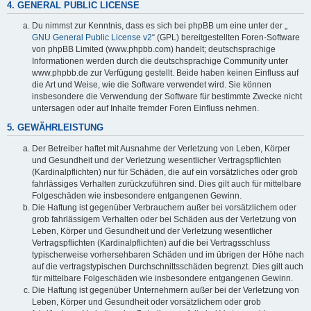
4. GENERAL PUBLIC LICENSE
Du nimmst zur Kenntnis, dass es sich bei phpBB um eine unter der „
GNU General Public License v2
“ (GPL) bereitgestellten Foren-Software
von phpBB Limited (www.phpbb.com) handelt; deutschsprachige
Informationen werden durch die deutschsprachige Community unter
www.phpbb.de zur Verfügung gestellt. Beide haben keinen Einfluss auf
die Art und Weise, wie die Software verwendet wird. Sie können
insbesondere die Verwendung der Software für bestimmte Zwecke nicht
untersagen oder auf Inhalte fremder Foren Einfluss nehmen.
5. GEWÄHRLEISTUNG
Der Betreiber haftet mit Ausnahme der Verletzung von Leben, Körper
und Gesundheit und der Verletzung wesentlicher Vertragspflichten
(Kardinalpflichten) nur für Schäden, die auf ein vorsätzliches oder grob
fahrlässiges Verhalten zurückzuführen sind. Dies gilt auch für mittelbare
Folgeschäden wie insbesondere entgangenen Gewinn.
Die Haftung ist gegenüber Verbrauchern außer bei vorsätzlichem oder
grob fahrlässigem Verhalten oder bei Schäden aus der Verletzung von
Leben, Körper und Gesundheit und der Verletzung wesentlicher
Vertragspflichten (Kardinalpflichten) auf die bei Vertragsschluss
typischerweise vorhersehbaren Schäden und im übrigen der Höhe nach
auf die vertragstypischen Durchschnittsschäden begrenzt. Dies gilt auch
für mittelbare Folgeschäden wie insbesondere entgangenen Gewinn.
Die Haftung ist gegenüber Unternehmern außer bei der Verletzung von
Leben, Körper und Gesundheit oder vorsätzlichem oder grob