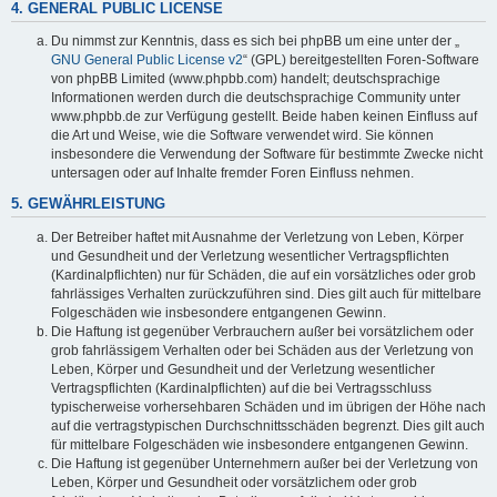
4. GENERAL PUBLIC LICENSE
Du nimmst zur Kenntnis, dass es sich bei phpBB um eine unter der „
GNU General Public License v2
“ (GPL) bereitgestellten Foren-Software
von phpBB Limited (www.phpbb.com) handelt; deutschsprachige
Informationen werden durch die deutschsprachige Community unter
www.phpbb.de zur Verfügung gestellt. Beide haben keinen Einfluss auf
die Art und Weise, wie die Software verwendet wird. Sie können
insbesondere die Verwendung der Software für bestimmte Zwecke nicht
untersagen oder auf Inhalte fremder Foren Einfluss nehmen.
5. GEWÄHRLEISTUNG
Der Betreiber haftet mit Ausnahme der Verletzung von Leben, Körper
und Gesundheit und der Verletzung wesentlicher Vertragspflichten
(Kardinalpflichten) nur für Schäden, die auf ein vorsätzliches oder grob
fahrlässiges Verhalten zurückzuführen sind. Dies gilt auch für mittelbare
Folgeschäden wie insbesondere entgangenen Gewinn.
Die Haftung ist gegenüber Verbrauchern außer bei vorsätzlichem oder
grob fahrlässigem Verhalten oder bei Schäden aus der Verletzung von
Leben, Körper und Gesundheit und der Verletzung wesentlicher
Vertragspflichten (Kardinalpflichten) auf die bei Vertragsschluss
typischerweise vorhersehbaren Schäden und im übrigen der Höhe nach
auf die vertragstypischen Durchschnittsschäden begrenzt. Dies gilt auch
für mittelbare Folgeschäden wie insbesondere entgangenen Gewinn.
Die Haftung ist gegenüber Unternehmern außer bei der Verletzung von
Leben, Körper und Gesundheit oder vorsätzlichem oder grob