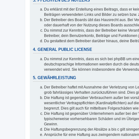
3. PFLICHTEN DES NUTZERS
Du erklärst mit der Erstellung eines Beitrags, dass er ke
Beiträgen verwendeten Links und Bilder zu setzen bzw.
Der Betreiber des Boards übt das Hausrecht aus. Bei V
oder dauerhaft von der Nutzung dieses Boards ausschlie
Du nimmst zur Kenntnis, dass der Betreiber keine Verantw
Betreiber, dein Benutzerkonto, Beiträge und Funktionen 
Du gestattest dem Betreiber darüber hinaus, deine Beit
4. GENERAL PUBLIC LICENSE
Du nimmst zur Kenntnis, dass es sich bei phpBB um eine
deutschsprachige Informationen werden durch die deuts
verwendet wird. Sie können insbesondere die Verwendun
5. GEWÄHRLEISTUNG
Der Betreiber haftet mit Ausnahme der Verletzung von Le
grob fahrlässiges Verhalten zurückzuführen sind. Dies 
Die Haftung ist gegenüber Verbrauchern außer bei vors
wesentlicher Vertragspflichten (Kardinalpflichten) auf
begrenzt. Dies gilt auch für mittelbare Folgeschäden 
Die Haftung ist gegenüber Unternehmern außer bei der V
typischerweise vorhersehbaren Schäden und im Übrigen 
Gewinn.
Die Haftungsbegrenzung der Absätze a bis c gilt sinnge
Ansprüche für eine Haftung aus zwingendem nationalem