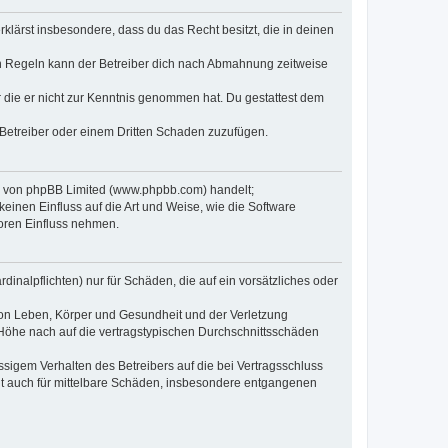
erklärst insbesondere, dass du das Recht besitzt, die in deinen
n Regeln kann der Betreiber dich nach Abmahnung zeitweise
er die er nicht zur Kenntnis genommen hat. Du gestattest dem
 Betreiber oder einem Dritten Schaden zuzufügen.
re von phpBB Limited (www.phpbb.com) handelt;
inen Einfluss auf die Art und Weise, wie die Software
oren Einfluss nehmen.
inalpflichten) nur für Schäden, die auf ein vorsätzliches oder
von Leben, Körper und Gesundheit und der Verletzung
r Höhe nach auf die vertragstypischen Durchschnittsschäden
sigem Verhalten des Betreibers auf die bei Vertragsschluss
lt auch für mittelbare Schäden, insbesondere entgangenen