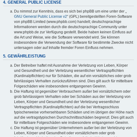
4. GENERAL PUBLIC LICENSE
Du nimmst zur Kenntnis, dass es sich bei phpBB um eine unter der „
GNU General Public License v2
“ (GPL) bereitgestellten Foren-Software
von phpBB Limited (www.phpbb.com) handelt; deutschsprachige
Informationen werden durch die deutschsprachige Community unter
www.phpbb.de zur Verfügung gestellt. Beide haben keinen Einfluss auf
die Art und Weise, wie die Software verwendet wird. Sie können
insbesondere die Verwendung der Software für bestimmte Zwecke nicht
untersagen oder auf Inhalte fremder Foren Einfluss nehmen.
5. GEWÄHRLEISTUNG
Der Betreiber haftet mit Ausnahme der Verletzung von Leben, Körper
und Gesundheit und der Verletzung wesentlicher Vertragspflichten
(Kardinalpflichten) nur für Schäden, die auf ein vorsätzliches oder grob
fahrlässiges Verhalten zurückzuführen sind. Dies gilt auch für mittelbare
Folgeschäden wie insbesondere entgangenen Gewinn.
Die Haftung ist gegenüber Verbrauchern außer bei vorsätzlichem oder
grob fahrlässigem Verhalten oder bei Schäden aus der Verletzung von
Leben, Körper und Gesundheit und der Verletzung wesentlicher
Vertragspflichten (Kardinalpflichten) auf die bei Vertragsschluss
typischerweise vorhersehbaren Schäden und im übrigen der Höhe nach
auf die vertragstypischen Durchschnittsschäden begrenzt. Dies gilt auch
für mittelbare Folgeschäden wie insbesondere entgangenen Gewinn.
Die Haftung ist gegenüber Unternehmern außer bei der Verletzung von
Leben, Körper und Gesundheit oder vorsätzlichem oder grob