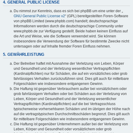
4. GENERAL PUBLIC LICENSE
Du nimmst zur Kenntnis, dass es sich bei phpBB um eine unter der „
GNU General Public License v2
“ (GPL) bereitgestellten Foren-Software
von phpBB Limited (www.phpbb.com) handelt; deutschsprachige
Informationen werden durch die deutschsprachige Community unter
www.phpbb.de zur Verfügung gestellt. Beide haben keinen Einfluss auf
die Art und Weise, wie die Software verwendet wird. Sie können
insbesondere die Verwendung der Software für bestimmte Zwecke nicht
untersagen oder auf Inhalte fremder Foren Einfluss nehmen.
5. GEWÄHRLEISTUNG
Der Betreiber haftet mit Ausnahme der Verletzung von Leben, Körper
und Gesundheit und der Verletzung wesentlicher Vertragspflichten
(Kardinalpflichten) nur für Schäden, die auf ein vorsätzliches oder grob
fahrlässiges Verhalten zurückzuführen sind. Dies gilt auch für mittelbare
Folgeschäden wie insbesondere entgangenen Gewinn.
Die Haftung ist gegenüber Verbrauchern außer bei vorsätzlichem oder
grob fahrlässigem Verhalten oder bei Schäden aus der Verletzung von
Leben, Körper und Gesundheit und der Verletzung wesentlicher
Vertragspflichten (Kardinalpflichten) auf die bei Vertragsschluss
typischerweise vorhersehbaren Schäden und im übrigen der Höhe nach
auf die vertragstypischen Durchschnittsschäden begrenzt. Dies gilt auch
für mittelbare Folgeschäden wie insbesondere entgangenen Gewinn.
Die Haftung ist gegenüber Unternehmern außer bei der Verletzung von
Leben, Körper und Gesundheit oder vorsätzlichem oder grob