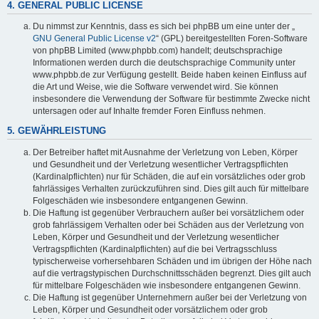
4. GENERAL PUBLIC LICENSE
Du nimmst zur Kenntnis, dass es sich bei phpBB um eine unter der „
GNU General Public License v2
“ (GPL) bereitgestellten Foren-Software
von phpBB Limited (www.phpbb.com) handelt; deutschsprachige
Informationen werden durch die deutschsprachige Community unter
www.phpbb.de zur Verfügung gestellt. Beide haben keinen Einfluss auf
die Art und Weise, wie die Software verwendet wird. Sie können
insbesondere die Verwendung der Software für bestimmte Zwecke nicht
untersagen oder auf Inhalte fremder Foren Einfluss nehmen.
5. GEWÄHRLEISTUNG
Der Betreiber haftet mit Ausnahme der Verletzung von Leben, Körper
und Gesundheit und der Verletzung wesentlicher Vertragspflichten
(Kardinalpflichten) nur für Schäden, die auf ein vorsätzliches oder grob
fahrlässiges Verhalten zurückzuführen sind. Dies gilt auch für mittelbare
Folgeschäden wie insbesondere entgangenen Gewinn.
Die Haftung ist gegenüber Verbrauchern außer bei vorsätzlichem oder
grob fahrlässigem Verhalten oder bei Schäden aus der Verletzung von
Leben, Körper und Gesundheit und der Verletzung wesentlicher
Vertragspflichten (Kardinalpflichten) auf die bei Vertragsschluss
typischerweise vorhersehbaren Schäden und im übrigen der Höhe nach
auf die vertragstypischen Durchschnittsschäden begrenzt. Dies gilt auch
für mittelbare Folgeschäden wie insbesondere entgangenen Gewinn.
Die Haftung ist gegenüber Unternehmern außer bei der Verletzung von
Leben, Körper und Gesundheit oder vorsätzlichem oder grob