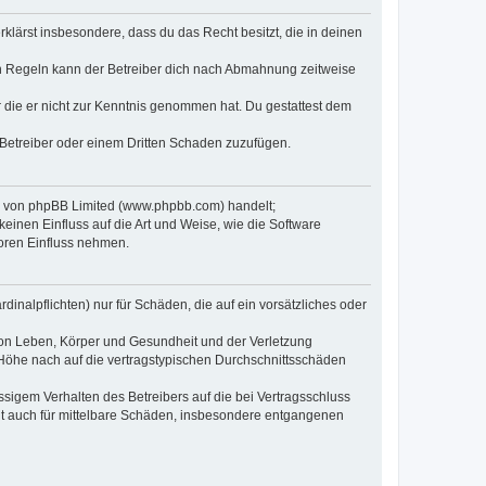
erklärst insbesondere, dass du das Recht besitzt, die in deinen
n Regeln kann der Betreiber dich nach Abmahnung zeitweise
er die er nicht zur Kenntnis genommen hat. Du gestattest dem
 Betreiber oder einem Dritten Schaden zuzufügen.
re von phpBB Limited (www.phpbb.com) handelt;
inen Einfluss auf die Art und Weise, wie die Software
oren Einfluss nehmen.
inalpflichten) nur für Schäden, die auf ein vorsätzliches oder
von Leben, Körper und Gesundheit und der Verletzung
r Höhe nach auf die vertragstypischen Durchschnittsschäden
sigem Verhalten des Betreibers auf die bei Vertragsschluss
lt auch für mittelbare Schäden, insbesondere entgangenen