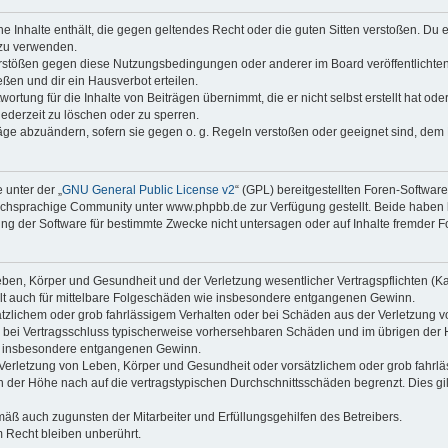
ine Inhalte enthält, die gegen geltendes Recht oder die guten Sitten verstoßen. Du 
 zu verwenden.
erstößen gegen diese Nutzungsbedingungen oder anderer im Board veröffentlichte
ßen und dir ein Hausverbot erteilen.
ortung für die Inhalte von Beiträgen übernimmt, die er nicht selbst erstellt hat od
jederzeit zu löschen oder zu sperren.
räge abzuändern, sofern sie gegen o. g. Regeln verstoßen oder geeignet sind, dem
 unter der „
GNU General Public License v2
“ (GPL) bereitgestellten Foren-Softwa
chsprachige Community unter www.phpbb.de zur Verfügung gestellt. Beide haben ke
g der Software für bestimmte Zwecke nicht untersagen oder auf Inhalte fremder F
ben, Körper und Gesundheit und der Verletzung wesentlicher Vertragspflichten (Kard
gilt auch für mittelbare Folgeschäden wie insbesondere entgangenen Gewinn.
ätzlichem oder grob fahrlässigem Verhalten oder bei Schäden aus der Verletzung 
 die bei Vertragsschluss typischerweise vorhersehbaren Schäden und im übrigen de
wie insbesondere entgangenen Gewinn.
erletzung von Leben, Körper und Gesundheit oder vorsätzlichem oder grob fahrläs
der Höhe nach auf die vertragstypischen Durchschnittsschäden begrenzt. Dies gi
mäß auch zugunsten der Mitarbeiter und Erfüllungsgehilfen des Betreibers.
 Recht bleiben unberührt.