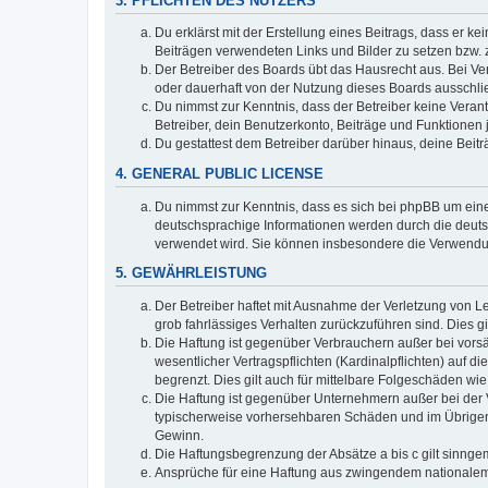
3. PFLICHTEN DES NUTZERS
Du erklärst mit der Erstellung eines Beitrags, dass er ke
Beiträgen verwendeten Links und Bilder zu setzen bzw.
Der Betreiber des Boards übt das Hausrecht aus. Bei V
oder dauerhaft von der Nutzung dieses Boards ausschlie
Du nimmst zur Kenntnis, dass der Betreiber keine Verantw
Betreiber, dein Benutzerkonto, Beiträge und Funktionen 
Du gestattest dem Betreiber darüber hinaus, deine Beit
4. GENERAL PUBLIC LICENSE
Du nimmst zur Kenntnis, dass es sich bei phpBB um eine
deutschsprachige Informationen werden durch die deuts
verwendet wird. Sie können insbesondere die Verwendun
5. GEWÄHRLEISTUNG
Der Betreiber haftet mit Ausnahme der Verletzung von Le
grob fahrlässiges Verhalten zurückzuführen sind. Dies 
Die Haftung ist gegenüber Verbrauchern außer bei vors
wesentlicher Vertragspflichten (Kardinalpflichten) auf
begrenzt. Dies gilt auch für mittelbare Folgeschäden 
Die Haftung ist gegenüber Unternehmern außer bei der V
typischerweise vorhersehbaren Schäden und im Übrigen 
Gewinn.
Die Haftungsbegrenzung der Absätze a bis c gilt sinnge
Ansprüche für eine Haftung aus zwingendem nationalem