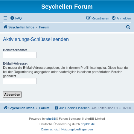
Seychellen Forum
FAQ
Registrieren
Anmelden
S
Seychellen Infos
Forum
u
Aktivierungs-Schlüssel senden
c
h
Benutzername:
e
E-Mail-Adresse:
Du musst die E-Mail-Adresse angeben, die in deinem Profil hinterlegt ist. Diese hast du
bei der Registrierung angegeben oder nachträglich in deinem persönlichen Bereich
geändert.
Seychellen Infos
Forum
Alle Cookies löschen
Alle Zeiten sind
UTC+02:00
Powered by
phpBB
® Forum Software © phpBB Limited
Deutsche Übersetzung durch
phpBB.de
Datenschutz
|
Nutzungsbedingungen