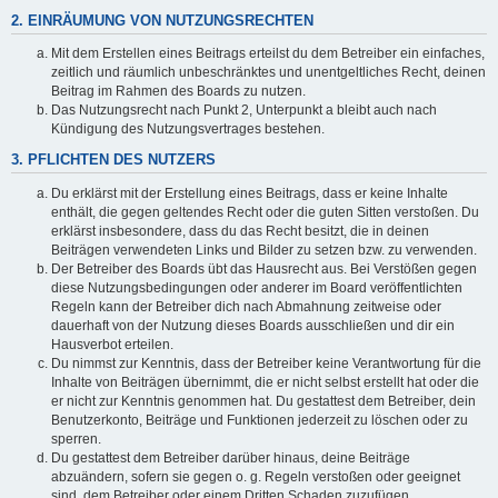
2. EINRÄUMUNG VON NUTZUNGSRECHTEN
Mit dem Erstellen eines Beitrags erteilst du dem Betreiber ein einfaches,
zeitlich und räumlich unbeschränktes und unentgeltliches Recht, deinen
Beitrag im Rahmen des Boards zu nutzen.
Das Nutzungsrecht nach Punkt 2, Unterpunkt a bleibt auch nach
Kündigung des Nutzungsvertrages bestehen.
3. PFLICHTEN DES NUTZERS
Du erklärst mit der Erstellung eines Beitrags, dass er keine Inhalte
enthält, die gegen geltendes Recht oder die guten Sitten verstoßen. Du
erklärst insbesondere, dass du das Recht besitzt, die in deinen
Beiträgen verwendeten Links und Bilder zu setzen bzw. zu verwenden.
Der Betreiber des Boards übt das Hausrecht aus. Bei Verstößen gegen
diese Nutzungsbedingungen oder anderer im Board veröffentlichten
Regeln kann der Betreiber dich nach Abmahnung zeitweise oder
dauerhaft von der Nutzung dieses Boards ausschließen und dir ein
Hausverbot erteilen.
Du nimmst zur Kenntnis, dass der Betreiber keine Verantwortung für die
Inhalte von Beiträgen übernimmt, die er nicht selbst erstellt hat oder die
er nicht zur Kenntnis genommen hat. Du gestattest dem Betreiber, dein
Benutzerkonto, Beiträge und Funktionen jederzeit zu löschen oder zu
sperren.
Du gestattest dem Betreiber darüber hinaus, deine Beiträge
abzuändern, sofern sie gegen o. g. Regeln verstoßen oder geeignet
sind, dem Betreiber oder einem Dritten Schaden zuzufügen.