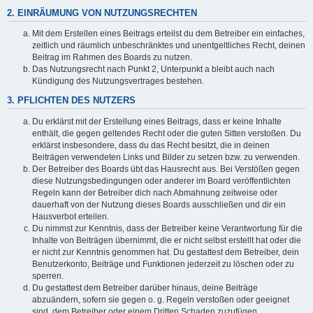
2. EINRÄUMUNG VON NUTZUNGSRECHTEN
Mit dem Erstellen eines Beitrags erteilst du dem Betreiber ein einfaches,
zeitlich und räumlich unbeschränktes und unentgeltliches Recht, deinen
Beitrag im Rahmen des Boards zu nutzen.
Das Nutzungsrecht nach Punkt 2, Unterpunkt a bleibt auch nach
Kündigung des Nutzungsvertrages bestehen.
3. PFLICHTEN DES NUTZERS
Du erklärst mit der Erstellung eines Beitrags, dass er keine Inhalte
enthält, die gegen geltendes Recht oder die guten Sitten verstoßen. Du
erklärst insbesondere, dass du das Recht besitzt, die in deinen
Beiträgen verwendeten Links und Bilder zu setzen bzw. zu verwenden.
Der Betreiber des Boards übt das Hausrecht aus. Bei Verstößen gegen
diese Nutzungsbedingungen oder anderer im Board veröffentlichten
Regeln kann der Betreiber dich nach Abmahnung zeitweise oder
dauerhaft von der Nutzung dieses Boards ausschließen und dir ein
Hausverbot erteilen.
Du nimmst zur Kenntnis, dass der Betreiber keine Verantwortung für die
Inhalte von Beiträgen übernimmt, die er nicht selbst erstellt hat oder die
er nicht zur Kenntnis genommen hat. Du gestattest dem Betreiber, dein
Benutzerkonto, Beiträge und Funktionen jederzeit zu löschen oder zu
sperren.
Du gestattest dem Betreiber darüber hinaus, deine Beiträge
abzuändern, sofern sie gegen o. g. Regeln verstoßen oder geeignet
sind, dem Betreiber oder einem Dritten Schaden zuzufügen.