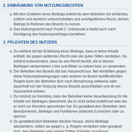
2. EINRÄUMUNG VON NUTZUNGSRECHTEN
Mit dem Erstellen eines Beitrags erteilst du dem Betreiber ein einfaches,
zeitlich und räumlich unbeschränktes und unentgeltliches Recht, deinen
Beitrag im Rahmen des Boards zu nutzen.
Das Nutzungsrecht nach Punkt 2, Unterpunkt a bleibt auch nach
Kündigung des Nutzungsvertrages bestehen.
3. PFLICHTEN DES NUTZERS
Du erklärst mit der Erstellung eines Beitrags, dass er keine Inhalte
enthält, die gegen geltendes Recht oder die guten Sitten verstoßen. Du
erklärst insbesondere, dass du das Recht besitzt, die in deinen
Beiträgen verwendeten Links und Bilder zu setzen bzw. zu verwenden.
Der Betreiber des Boards übt das Hausrecht aus. Bei Verstößen gegen
diese Nutzungsbedingungen oder anderer im Board veröffentlichten
Regeln kann der Betreiber dich nach Abmahnung zeitweise oder
dauerhaft von der Nutzung dieses Boards ausschließen und dir ein
Hausverbot erteilen.
Du nimmst zur Kenntnis, dass der Betreiber keine Verantwortung für die
Inhalte von Beiträgen übernimmt, die er nicht selbst erstellt hat oder die
er nicht zur Kenntnis genommen hat. Du gestattest dem Betreiber, dein
Benutzerkonto, Beiträge und Funktionen jederzeit zu löschen oder zu
sperren.
Du gestattest dem Betreiber darüber hinaus, deine Beiträge
abzuändern, sofern sie gegen o. g. Regeln verstoßen oder geeignet
sind, dem Betreiber oder einem Dritten Schaden zuzufügen.