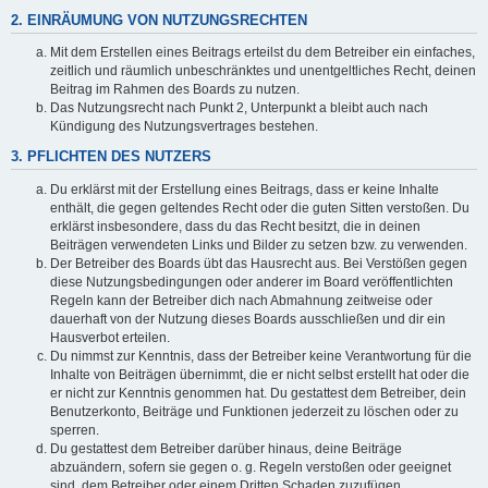
2. EINRÄUMUNG VON NUTZUNGSRECHTEN
Mit dem Erstellen eines Beitrags erteilst du dem Betreiber ein einfaches,
zeitlich und räumlich unbeschränktes und unentgeltliches Recht, deinen
Beitrag im Rahmen des Boards zu nutzen.
Das Nutzungsrecht nach Punkt 2, Unterpunkt a bleibt auch nach
Kündigung des Nutzungsvertrages bestehen.
3. PFLICHTEN DES NUTZERS
Du erklärst mit der Erstellung eines Beitrags, dass er keine Inhalte
enthält, die gegen geltendes Recht oder die guten Sitten verstoßen. Du
erklärst insbesondere, dass du das Recht besitzt, die in deinen
Beiträgen verwendeten Links und Bilder zu setzen bzw. zu verwenden.
Der Betreiber des Boards übt das Hausrecht aus. Bei Verstößen gegen
diese Nutzungsbedingungen oder anderer im Board veröffentlichten
Regeln kann der Betreiber dich nach Abmahnung zeitweise oder
dauerhaft von der Nutzung dieses Boards ausschließen und dir ein
Hausverbot erteilen.
Du nimmst zur Kenntnis, dass der Betreiber keine Verantwortung für die
Inhalte von Beiträgen übernimmt, die er nicht selbst erstellt hat oder die
er nicht zur Kenntnis genommen hat. Du gestattest dem Betreiber, dein
Benutzerkonto, Beiträge und Funktionen jederzeit zu löschen oder zu
sperren.
Du gestattest dem Betreiber darüber hinaus, deine Beiträge
abzuändern, sofern sie gegen o. g. Regeln verstoßen oder geeignet
sind, dem Betreiber oder einem Dritten Schaden zuzufügen.