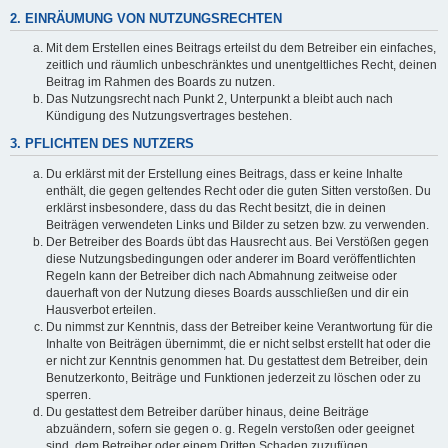
2. EINRÄUMUNG VON NUTZUNGSRECHTEN
Mit dem Erstellen eines Beitrags erteilst du dem Betreiber ein einfaches,
zeitlich und räumlich unbeschränktes und unentgeltliches Recht, deinen
Beitrag im Rahmen des Boards zu nutzen.
Das Nutzungsrecht nach Punkt 2, Unterpunkt a bleibt auch nach
Kündigung des Nutzungsvertrages bestehen.
3. PFLICHTEN DES NUTZERS
Du erklärst mit der Erstellung eines Beitrags, dass er keine Inhalte
enthält, die gegen geltendes Recht oder die guten Sitten verstoßen. Du
erklärst insbesondere, dass du das Recht besitzt, die in deinen
Beiträgen verwendeten Links und Bilder zu setzen bzw. zu verwenden.
Der Betreiber des Boards übt das Hausrecht aus. Bei Verstößen gegen
diese Nutzungsbedingungen oder anderer im Board veröffentlichten
Regeln kann der Betreiber dich nach Abmahnung zeitweise oder
dauerhaft von der Nutzung dieses Boards ausschließen und dir ein
Hausverbot erteilen.
Du nimmst zur Kenntnis, dass der Betreiber keine Verantwortung für die
Inhalte von Beiträgen übernimmt, die er nicht selbst erstellt hat oder die
er nicht zur Kenntnis genommen hat. Du gestattest dem Betreiber, dein
Benutzerkonto, Beiträge und Funktionen jederzeit zu löschen oder zu
sperren.
Du gestattest dem Betreiber darüber hinaus, deine Beiträge
abzuändern, sofern sie gegen o. g. Regeln verstoßen oder geeignet
sind, dem Betreiber oder einem Dritten Schaden zuzufügen.