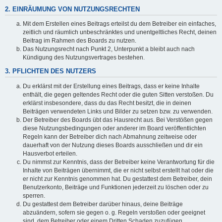
2. EINRÄUMUNG VON NUTZUNGSRECHTEN
Mit dem Erstellen eines Beitrags erteilst du dem Betreiber ein einfaches,
zeitlich und räumlich unbeschränktes und unentgeltliches Recht, deinen
Beitrag im Rahmen des Boards zu nutzen.
Das Nutzungsrecht nach Punkt 2, Unterpunkt a bleibt auch nach
Kündigung des Nutzungsvertrages bestehen.
3. PFLICHTEN DES NUTZERS
Du erklärst mit der Erstellung eines Beitrags, dass er keine Inhalte
enthält, die gegen geltendes Recht oder die guten Sitten verstoßen. Du
erklärst insbesondere, dass du das Recht besitzt, die in deinen
Beiträgen verwendeten Links und Bilder zu setzen bzw. zu verwenden.
Der Betreiber des Boards übt das Hausrecht aus. Bei Verstößen gegen
diese Nutzungsbedingungen oder anderer im Board veröffentlichten
Regeln kann der Betreiber dich nach Abmahnung zeitweise oder
dauerhaft von der Nutzung dieses Boards ausschließen und dir ein
Hausverbot erteilen.
Du nimmst zur Kenntnis, dass der Betreiber keine Verantwortung für die
Inhalte von Beiträgen übernimmt, die er nicht selbst erstellt hat oder die
er nicht zur Kenntnis genommen hat. Du gestattest dem Betreiber, dein
Benutzerkonto, Beiträge und Funktionen jederzeit zu löschen oder zu
sperren.
Du gestattest dem Betreiber darüber hinaus, deine Beiträge
abzuändern, sofern sie gegen o. g. Regeln verstoßen oder geeignet
sind, dem Betreiber oder einem Dritten Schaden zuzufügen.