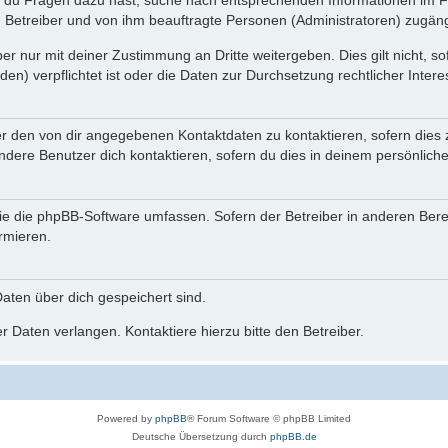
n du Fragen dazu hast, suche nach entsprechenden Informationen im Fo
n Betreiber und von ihm beauftragte Personen (Administratoren) zugäng
r nur mit deiner Zustimmung an Dritte weitergeben. Dies gilt nicht, s
n) verpflichtet ist oder die Daten zur Durchsetzung rechtlicher Interes
er den von dir angegebenen Kontaktdaten zu kontaktieren, sofern dies 
andere Benutzer dich kontaktieren, sofern du dies in deinem persönliche
, die die phpBB-Software umfassen. Sofern der Betreiber in anderen Be
ormieren.
 Daten über dich gespeichert sind.
 Daten verlangen. Kontaktiere hierzu bitte den Betreiber.
Powered by
phpBB
® Forum Software © phpBB Limited
Deutsche Übersetzung durch
phpBB.de