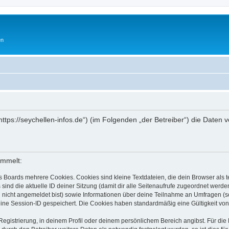
en
„https://seychellen-infos.de“) (im Folgenden „der Betreiber“) die Dat
ammelt:
s Boards mehrere Cookies. Cookies sind kleine Textdateien, die dein Browser als
 sind die aktuelle ID deiner Sitzung (damit dir alle Seitenaufrufe zugeordnet werd
u nicht angemeldet bist) sowie Informationen über deine Teilnahme an Umfragen (s
eine Session-ID gespeichert. Die Cookies haben standardmäßig eine Gültigkeit von 
Registrierung, in deinem Profil oder deinem persönlichem Bereich angibst. Für di