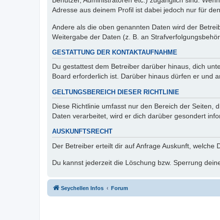
Benutzer, Administratoren etc.) zugänglich sind. Wen
Adresse aus deinem Profil ist dabei jedoch nur für de
Andere als die oben genannten Daten wird der Betreibe
Weitergabe der Daten (z. B. an Strafverfolgungsbehörde
GESTATTUNG DER KONTAKTAUFNAHME
Du gestattest dem Betreiber darüber hinaus, dich unt
Board erforderlich ist. Darüber hinaus dürfen er und 
GELTUNGSBEREICH DIESER RICHTLINIE
Diese Richtlinie umfasst nur den Bereich der Seiten
Daten verarbeitet, wird er dich darüber gesondert inf
AUSKUNFTSRECHT
Der Betreiber erteilt dir auf Anfrage Auskunft, welche
Du kannst jederzeit die Löschung bzw. Sperrung deiner
Seychellen Infos
Forum