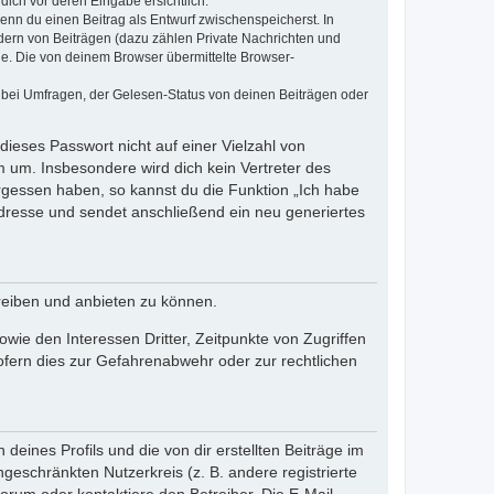
dich vor deren Eingabe ersichtlich.
wenn du einen Beitrag als Entwurf zwischenspeicherst. In
dern von Beiträgen (dazu zählen Private Nachrichten und
e. Die von deinem Browser übermittelte Browser-
 bei Umfragen, der Gelesen-Status von deinen Beiträgen oder
dieses Passwort nicht auf einer Vielzahl von
 um. Insbesondere wird dich kein Vertreter des
ergessen haben, so kannst du die Funktion „Ich habe
resse und sendet anschließend ein neu generiertes
reiben und anbieten zu können.
ie den Interessen Dritter, Zeitpunkte von Zugriffen
fern dies zur Gefahrenabwehr oder zur rechtlichen
eines Profils und die von dir erstellten Beiträge im
ngeschränkten Nutzerkreis (z. B. andere registrierte