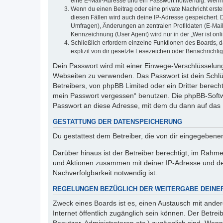
eine E-Mail-Adresse und ein Passwort notwendig. Wenn du
Wenn du einen Beitrag oder eine private Nachricht erste
diesen Fällen wird auch deine IP-Adresse gespeichert. 
Umfragen), Änderungen an zentralen Profildaten (E-Mai
Kennzeichnung (User Agent) wird nur in der „Wer ist onl
Schließlich erfordern einzelne Funktionen des Boards,
explizit von dir gesetzte Lesezeichen oder Benachrichti
Dein Passwort wird mit einer Einwege-Verschlüsselung 
Webseiten zu verwenden. Das Passwort ist dein Schlü
Betreibers, von phpBB Limited oder ein Dritter berec
mein Passwort vergessen“ benutzen. Die phpBB-Softw
Passwort an diese Adresse, mit dem du dann auf das 
GESTATTUNG DER DATENSPEICHERUNG
Du gestattest dem Betreiber, die von dir eingegeben
Darüber hinaus ist der Betreiber berechtigt, im Rahm
und Aktionen zusammen mit deiner IP-Adresse und de
Nachverfolgbarkeit notwendig ist.
REGELUNGEN BEZÜGLICH DER WEITERGABE DEINE
Zweck eines Boards ist es, einen Austausch mit andere
Internet öffentlich zugänglich sein können. Der Betrei