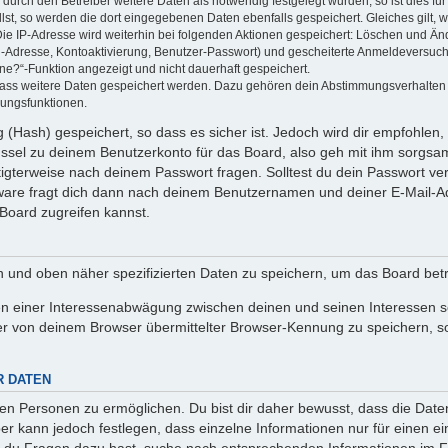
rch den Betreiber weitere Daten als notwendig festgelegt wurden, so ist dies für 
llst, so werden die dort eingegebenen Daten ebenfalls gespeichert. Gleiches gilt, 
Die IP-Adresse wird weiterhin bei folgenden Aktionen gespeichert: Löschen und Än
l-Adresse, Kontoaktivierung, Benutzer-Passwort) und gescheiterte Anmeldeversuch
ine?“-Funktion angezeigt und nicht dauerhaft gespeichert.
 dass weitere Daten gespeichert werden. Dazu gehören dein Abstimmungsverhalten
gungsfunktionen.
(Hash) gespeichert, so dass es sicher ist. Jedoch wird dir empfohlen, 
ssel zu deinem Benutzerkonto für das Board, also geh mit ihm sorgsam
htigterweise nach deinem Passwort fragen. Solltest du dein Passwort v
are fragt dich dann nach deinem Benutzernamen und deiner E-Mail-Ad
Board zugreifen kannst.
en und oben näher spezifizierten Daten zu speichern, um das Board bet
en einer Interessenabwägung zwischen deinen und seinen Interessen sow
r von deinem Browser übermittelter Browser-Kennung zu speichern, so
R DATEN
n Personen zu ermöglichen. Du bist dir daher bewusst, dass die Daten d
ber kann jedoch festlegen, dass einzelne Informationen nur für einen ei