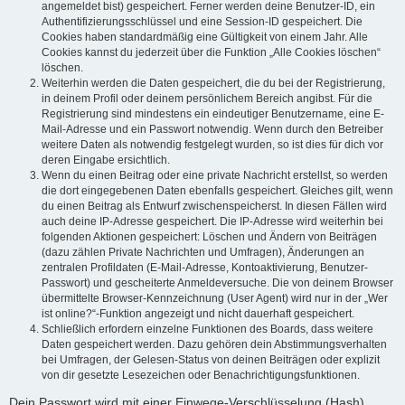
angemeldet bist) gespeichert. Ferner werden deine Benutzer-ID, ein
Authentifizierungsschlüssel und eine Session-ID gespeichert. Die
Cookies haben standardmäßig eine Gültigkeit von einem Jahr. Alle
Cookies kannst du jederzeit über die Funktion „Alle Cookies löschen“
löschen.
Weiterhin werden die Daten gespeichert, die du bei der Registrierung,
in deinem Profil oder deinem persönlichem Bereich angibst. Für die
Registrierung sind mindestens ein eindeutiger Benutzername, eine E-
Mail-Adresse und ein Passwort notwendig. Wenn durch den Betreiber
weitere Daten als notwendig festgelegt wurden, so ist dies für dich vor
deren Eingabe ersichtlich.
Wenn du einen Beitrag oder eine private Nachricht erstellst, so werden
die dort eingegebenen Daten ebenfalls gespeichert. Gleiches gilt, wenn
du einen Beitrag als Entwurf zwischenspeicherst. In diesen Fällen wird
auch deine IP-Adresse gespeichert. Die IP-Adresse wird weiterhin bei
folgenden Aktionen gespeichert: Löschen und Ändern von Beiträgen
(dazu zählen Private Nachrichten und Umfragen), Änderungen an
zentralen Profildaten (E-Mail-Adresse, Kontoaktivierung, Benutzer-
Passwort) und gescheiterte Anmeldeversuche. Die von deinem Browser
übermittelte Browser-Kennzeichnung (User Agent) wird nur in der „Wer
ist online?“-Funktion angezeigt und nicht dauerhaft gespeichert.
Schließlich erfordern einzelne Funktionen des Boards, dass weitere
Daten gespeichert werden. Dazu gehören dein Abstimmungsverhalten
bei Umfragen, der Gelesen-Status von deinen Beiträgen oder explizit
von dir gesetzte Lesezeichen oder Benachrichtigungsfunktionen.
Dein Passwort wird mit einer Einwege-Verschlüsselung (Hash)