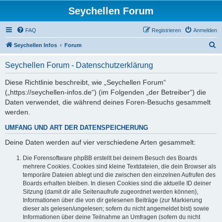
Seychellen Forum
FAQ
Registrieren
Anmelden
S
Seychellen Infos
Forum
u
Seychellen Forum - Datenschutzerklärung
c
h
Diese Richtlinie beschreibt, wie „Seychellen Forum“
(„https://seychellen-infos.de“) (im Folgenden „der Betreiber“) die
e
Daten verwendet, die während deines Foren-Besuchs gesammelt
werden.
UMFANG UND ART DER DATENSPEICHERUNG
Deine Daten werden auf vier verschiedene Arten gesammelt:
Die Forensoftware phpBB erstellt bei deinem Besuch des Boards
mehrere Cookies. Cookies sind kleine Textdateien, die dein Browser als
temporäre Dateien ablegt und die zwischen den einzelnen Aufrufen des
Boards erhalten bleiben. In diesen Cookies sind die aktuelle ID deiner
Sitzung (damit dir alle Seitenaufrufe zugeordnet werden können),
Informationen über die von dir gelesenen Beiträge (zur Markierung
dieser als gelesen/ungelesen; sofern du nicht angemeldet bist) sowie
Informationen über deine Teilnahme an Umfragen (sofern du nicht