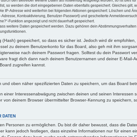
rch den Betreiber weitere Daten als notwendig festgelegt wurden, so ist dies für 
llst, so werden die dort eingegebenen Daten ebenfalls gespeichert. Gleiches gilt, 
Die IP-Adresse wird weiterhin bei folgenden Aktionen gespeichert: Löschen und Än
l-Adresse, Kontoaktivierung, Benutzer-Passwort) und gescheiterte Anmeldeversuch
ine?“-Funktion angezeigt und nicht dauerhaft gespeichert.
 dass weitere Daten gespeichert werden. Dazu gehören dein Abstimmungsverhalten
gungsfunktionen.
(Hash) gespeichert, so dass es sicher ist. Jedoch wird dir empfohlen, 
ssel zu deinem Benutzerkonto für das Board, also geh mit ihm sorgsam
htigterweise nach deinem Passwort fragen. Solltest du dein Passwort v
are fragt dich dann nach deinem Benutzernamen und deiner E-Mail-Ad
Board zugreifen kannst.
en und oben näher spezifizierten Daten zu speichern, um das Board bet
en einer Interessenabwägung zwischen deinen und seinen Interessen sow
r von deinem Browser übermittelter Browser-Kennung zu speichern, so
R DATEN
n Personen zu ermöglichen. Du bist dir daher bewusst, dass die Daten d
ber kann jedoch festlegen, dass einzelne Informationen nur für einen ei