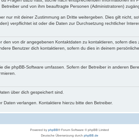
n du Fragen dazu hast, suche nach entsprechenden Informationen im Fo
n Betreiber und von ihm beauftragte Personen (Administratoren) zugäng
r nur mit deiner Zustimmung an Dritte weitergeben. Dies gilt nicht, s
n) verpflichtet ist oder die Daten zur Durchsetzung rechtlicher Interes
er den von dir angegebenen Kontaktdaten zu kontaktieren, sofern dies 
andere Benutzer dich kontaktieren, sofern du dies in deinem persönliche
, die die phpBB-Software umfassen. Sofern der Betreiber in anderen Be
ormieren.
 Daten über dich gespeichert sind.
 Daten verlangen. Kontaktiere hierzu bitte den Betreiber.
Powered by
phpBB
® Forum Software © phpBB Limited
Deutsche Übersetzung durch
phpBB.de