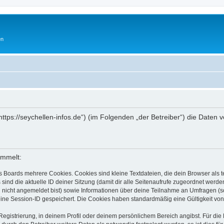
en
„https://seychellen-infos.de“) (im Folgenden „der Betreiber“) die Dat
ammelt:
s Boards mehrere Cookies. Cookies sind kleine Textdateien, die dein Browser als
 sind die aktuelle ID deiner Sitzung (damit dir alle Seitenaufrufe zugeordnet werd
u nicht angemeldet bist) sowie Informationen über deine Teilnahme an Umfragen (s
eine Session-ID gespeichert. Die Cookies haben standardmäßig eine Gültigkeit von 
Registrierung, in deinem Profil oder deinem persönlichem Bereich angibst. Für di