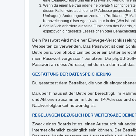
eine E-Mail-Adresse und ein Passwort notwendig. Wenn du
Wenn du einen Beitrag oder eine private Nachricht erste
diesen Fällen wird auch deine IP-Adresse gespeichert. 
Umfragen), Änderungen an zentralen Profildaten (E-Mai
Kennzeichnung (User Agent) wird nur in der „Wer ist onl
Schließlich erfordern einzelne Funktionen des Boards,
explizit von dir gesetzte Lesezeichen oder Benachrichti
Dein Passwort wird mit einer Einwege-Verschlüsselung 
Webseiten zu verwenden. Das Passwort ist dein Schlü
Betreibers, von phpBB Limited oder ein Dritter berec
mein Passwort vergessen“ benutzen. Die phpBB-Softw
Passwort an diese Adresse, mit dem du dann auf das 
GESTATTUNG DER DATENSPEICHERUNG
Du gestattest dem Betreiber, die von dir eingegeben
Darüber hinaus ist der Betreiber berechtigt, im Rahm
und Aktionen zusammen mit deiner IP-Adresse und de
Nachverfolgbarkeit notwendig ist.
REGELUNGEN BEZÜGLICH DER WEITERGABE DEINE
Zweck eines Boards ist es, einen Austausch mit andere
Internet öffentlich zugänglich sein können. Der Betrei