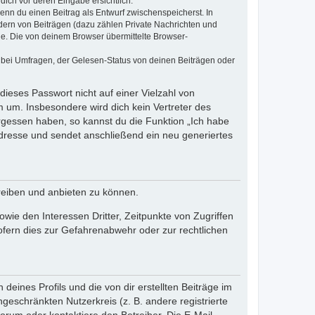
dich vor deren Eingabe ersichtlich.
wenn du einen Beitrag als Entwurf zwischenspeicherst. In
dern von Beiträgen (dazu zählen Private Nachrichten und
e. Die von deinem Browser übermittelte Browser-
 bei Umfragen, der Gelesen-Status von deinen Beiträgen oder
dieses Passwort nicht auf einer Vielzahl von
 um. Insbesondere wird dich kein Vertreter des
ergessen haben, so kannst du die Funktion „Ich habe
resse und sendet anschließend ein neu generiertes
reiben und anbieten zu können.
ie den Interessen Dritter, Zeitpunkte von Zugriffen
fern dies zur Gefahrenabwehr oder zur rechtlichen
eines Profils und die von dir erstellten Beiträge im
ngeschränkten Nutzerkreis (z. B. andere registrierte