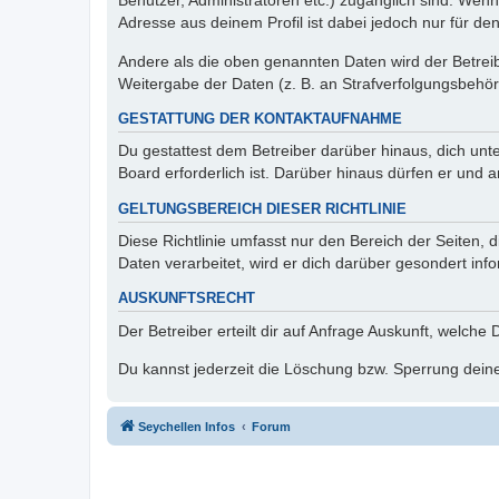
Benutzer, Administratoren etc.) zugänglich sind. Wen
Adresse aus deinem Profil ist dabei jedoch nur für de
Andere als die oben genannten Daten wird der Betreibe
Weitergabe der Daten (z. B. an Strafverfolgungsbehörde
GESTATTUNG DER KONTAKTAUFNAHME
Du gestattest dem Betreiber darüber hinaus, dich unt
Board erforderlich ist. Darüber hinaus dürfen er und 
GELTUNGSBEREICH DIESER RICHTLINIE
Diese Richtlinie umfasst nur den Bereich der Seiten
Daten verarbeitet, wird er dich darüber gesondert inf
AUSKUNFTSRECHT
Der Betreiber erteilt dir auf Anfrage Auskunft, welche
Du kannst jederzeit die Löschung bzw. Sperrung deiner
Seychellen Infos
Forum