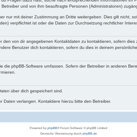
n du Fragen dazu hast, suche nach entsprechenden Informationen im Fo
n Betreiber und von ihm beauftragte Personen (Administratoren) zugäng
r nur mit deiner Zustimmung an Dritte weitergeben. Dies gilt nicht, s
n) verpflichtet ist oder die Daten zur Durchsetzung rechtlicher Interes
er den von dir angegebenen Kontaktdaten zu kontaktieren, sofern dies 
andere Benutzer dich kontaktieren, sofern du dies in deinem persönliche
, die die phpBB-Software umfassen. Sofern der Betreiber in anderen Be
ormieren.
 Daten über dich gespeichert sind.
 Daten verlangen. Kontaktiere hierzu bitte den Betreiber.
Powered by
phpBB
® Forum Software © phpBB Limited
Deutsche Übersetzung durch
phpBB.de