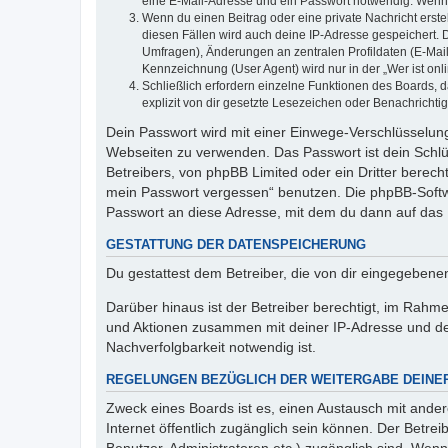
eine E-Mail-Adresse und ein Passwort notwendig. Wenn du
Wenn du einen Beitrag oder eine private Nachricht erste
diesen Fällen wird auch deine IP-Adresse gespeichert. 
Umfragen), Änderungen an zentralen Profildaten (E-Mai
Kennzeichnung (User Agent) wird nur in der „Wer ist onl
Schließlich erfordern einzelne Funktionen des Boards,
explizit von dir gesetzte Lesezeichen oder Benachrichti
Dein Passwort wird mit einer Einwege-Verschlüsselung 
Webseiten zu verwenden. Das Passwort ist dein Schlü
Betreibers, von phpBB Limited oder ein Dritter berec
mein Passwort vergessen“ benutzen. Die phpBB-Softw
Passwort an diese Adresse, mit dem du dann auf das 
GESTATTUNG DER DATENSPEICHERUNG
Du gestattest dem Betreiber, die von dir eingegeben
Darüber hinaus ist der Betreiber berechtigt, im Rahm
und Aktionen zusammen mit deiner IP-Adresse und de
Nachverfolgbarkeit notwendig ist.
REGELUNGEN BEZÜGLICH DER WEITERGABE DEINE
Zweck eines Boards ist es, einen Austausch mit andere
Internet öffentlich zugänglich sein können. Der Betrei