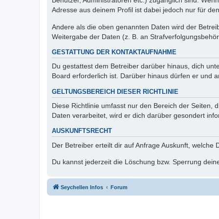
Benutzer, Administratoren etc.) zugänglich sind. Wen
Adresse aus deinem Profil ist dabei jedoch nur für de
Andere als die oben genannten Daten wird der Betreibe
Weitergabe der Daten (z. B. an Strafverfolgungsbehörde
GESTATTUNG DER KONTAKTAUFNAHME
Du gestattest dem Betreiber darüber hinaus, dich unt
Board erforderlich ist. Darüber hinaus dürfen er und 
GELTUNGSBEREICH DIESER RICHTLINIE
Diese Richtlinie umfasst nur den Bereich der Seiten
Daten verarbeitet, wird er dich darüber gesondert inf
AUSKUNFTSRECHT
Der Betreiber erteilt dir auf Anfrage Auskunft, welche
Du kannst jederzeit die Löschung bzw. Sperrung deiner
Seychellen Infos
Forum