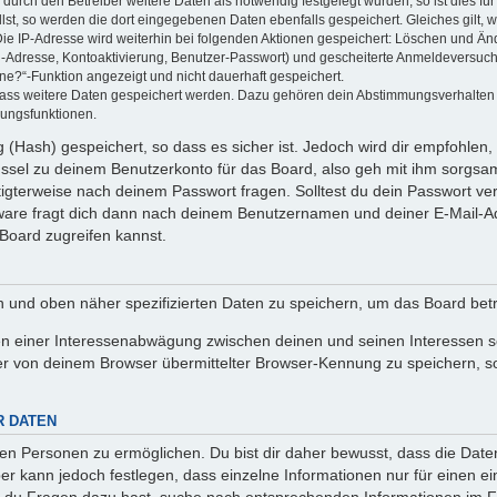
rch den Betreiber weitere Daten als notwendig festgelegt wurden, so ist dies für 
llst, so werden die dort eingegebenen Daten ebenfalls gespeichert. Gleiches gilt, 
Die IP-Adresse wird weiterhin bei folgenden Aktionen gespeichert: Löschen und Än
l-Adresse, Kontoaktivierung, Benutzer-Passwort) und gescheiterte Anmeldeversuch
ine?“-Funktion angezeigt und nicht dauerhaft gespeichert.
 dass weitere Daten gespeichert werden. Dazu gehören dein Abstimmungsverhalten
gungsfunktionen.
(Hash) gespeichert, so dass es sicher ist. Jedoch wird dir empfohlen, 
ssel zu deinem Benutzerkonto für das Board, also geh mit ihm sorgsam
htigterweise nach deinem Passwort fragen. Solltest du dein Passwort v
are fragt dich dann nach deinem Benutzernamen und deiner E-Mail-Ad
Board zugreifen kannst.
en und oben näher spezifizierten Daten zu speichern, um das Board bet
en einer Interessenabwägung zwischen deinen und seinen Interessen sow
r von deinem Browser übermittelter Browser-Kennung zu speichern, so
R DATEN
n Personen zu ermöglichen. Du bist dir daher bewusst, dass die Daten d
ber kann jedoch festlegen, dass einzelne Informationen nur für einen ei