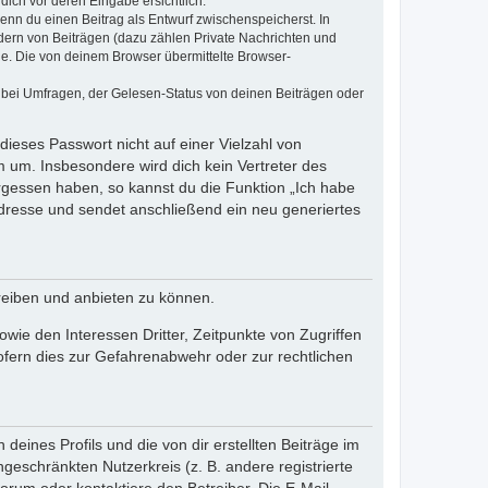
dich vor deren Eingabe ersichtlich.
wenn du einen Beitrag als Entwurf zwischenspeicherst. In
dern von Beiträgen (dazu zählen Private Nachrichten und
e. Die von deinem Browser übermittelte Browser-
 bei Umfragen, der Gelesen-Status von deinen Beiträgen oder
dieses Passwort nicht auf einer Vielzahl von
 um. Insbesondere wird dich kein Vertreter des
ergessen haben, so kannst du die Funktion „Ich habe
resse und sendet anschließend ein neu generiertes
reiben und anbieten zu können.
ie den Interessen Dritter, Zeitpunkte von Zugriffen
fern dies zur Gefahrenabwehr oder zur rechtlichen
eines Profils und die von dir erstellten Beiträge im
ngeschränkten Nutzerkreis (z. B. andere registrierte