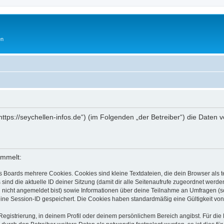
en
„https://seychellen-infos.de“) (im Folgenden „der Betreiber“) die Dat
ammelt:
s Boards mehrere Cookies. Cookies sind kleine Textdateien, die dein Browser als
 sind die aktuelle ID deiner Sitzung (damit dir alle Seitenaufrufe zugeordnet werd
u nicht angemeldet bist) sowie Informationen über deine Teilnahme an Umfragen (s
eine Session-ID gespeichert. Die Cookies haben standardmäßig eine Gültigkeit von 
Registrierung, in deinem Profil oder deinem persönlichem Bereich angibst. Für di