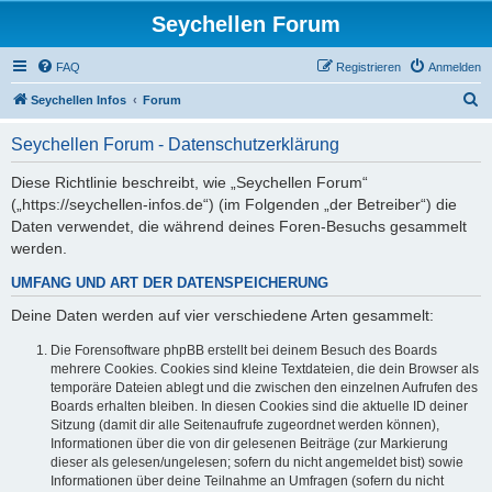
Seychellen Forum
FAQ
Registrieren
Anmelden
S
Seychellen Infos
Forum
u
Seychellen Forum - Datenschutzerklärung
c
h
Diese Richtlinie beschreibt, wie „Seychellen Forum“
(„https://seychellen-infos.de“) (im Folgenden „der Betreiber“) die
e
Daten verwendet, die während deines Foren-Besuchs gesammelt
werden.
UMFANG UND ART DER DATENSPEICHERUNG
Deine Daten werden auf vier verschiedene Arten gesammelt:
Die Forensoftware phpBB erstellt bei deinem Besuch des Boards
mehrere Cookies. Cookies sind kleine Textdateien, die dein Browser als
temporäre Dateien ablegt und die zwischen den einzelnen Aufrufen des
Boards erhalten bleiben. In diesen Cookies sind die aktuelle ID deiner
Sitzung (damit dir alle Seitenaufrufe zugeordnet werden können),
Informationen über die von dir gelesenen Beiträge (zur Markierung
dieser als gelesen/ungelesen; sofern du nicht angemeldet bist) sowie
Informationen über deine Teilnahme an Umfragen (sofern du nicht