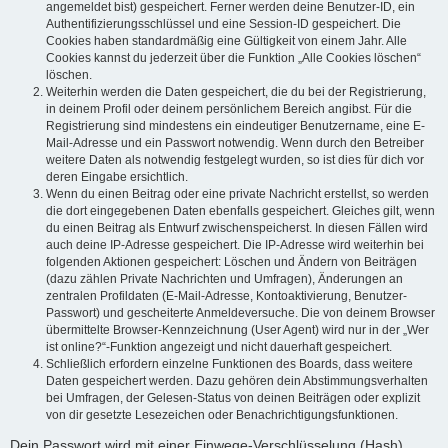
angemeldet bist) gespeichert. Ferner werden deine Benutzer-ID, ein
Authentifizierungsschlüssel und eine Session-ID gespeichert. Die
Cookies haben standardmäßig eine Gültigkeit von einem Jahr. Alle
Cookies kannst du jederzeit über die Funktion „Alle Cookies löschen“
löschen.
Weiterhin werden die Daten gespeichert, die du bei der Registrierung,
in deinem Profil oder deinem persönlichem Bereich angibst. Für die
Registrierung sind mindestens ein eindeutiger Benutzername, eine E-
Mail-Adresse und ein Passwort notwendig. Wenn durch den Betreiber
weitere Daten als notwendig festgelegt wurden, so ist dies für dich vor
deren Eingabe ersichtlich.
Wenn du einen Beitrag oder eine private Nachricht erstellst, so werden
die dort eingegebenen Daten ebenfalls gespeichert. Gleiches gilt, wenn
du einen Beitrag als Entwurf zwischenspeicherst. In diesen Fällen wird
auch deine IP-Adresse gespeichert. Die IP-Adresse wird weiterhin bei
folgenden Aktionen gespeichert: Löschen und Ändern von Beiträgen
(dazu zählen Private Nachrichten und Umfragen), Änderungen an
zentralen Profildaten (E-Mail-Adresse, Kontoaktivierung, Benutzer-
Passwort) und gescheiterte Anmeldeversuche. Die von deinem Browser
übermittelte Browser-Kennzeichnung (User Agent) wird nur in der „Wer
ist online?“-Funktion angezeigt und nicht dauerhaft gespeichert.
Schließlich erfordern einzelne Funktionen des Boards, dass weitere
Daten gespeichert werden. Dazu gehören dein Abstimmungsverhalten
bei Umfragen, der Gelesen-Status von deinen Beiträgen oder explizit
von dir gesetzte Lesezeichen oder Benachrichtigungsfunktionen.
Dein Passwort wird mit einer Einwege-Verschlüsselung (Hash)