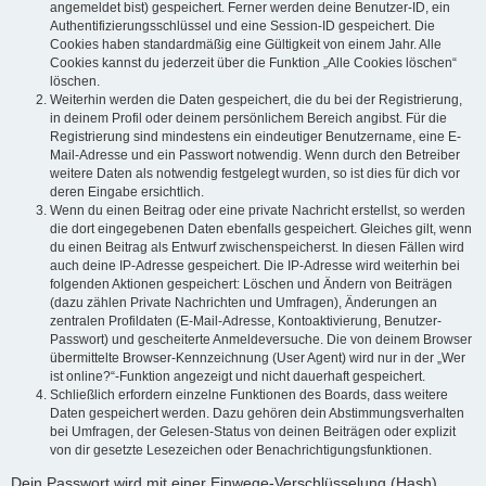
angemeldet bist) gespeichert. Ferner werden deine Benutzer-ID, ein
Authentifizierungsschlüssel und eine Session-ID gespeichert. Die
Cookies haben standardmäßig eine Gültigkeit von einem Jahr. Alle
Cookies kannst du jederzeit über die Funktion „Alle Cookies löschen“
löschen.
Weiterhin werden die Daten gespeichert, die du bei der Registrierung,
in deinem Profil oder deinem persönlichem Bereich angibst. Für die
Registrierung sind mindestens ein eindeutiger Benutzername, eine E-
Mail-Adresse und ein Passwort notwendig. Wenn durch den Betreiber
weitere Daten als notwendig festgelegt wurden, so ist dies für dich vor
deren Eingabe ersichtlich.
Wenn du einen Beitrag oder eine private Nachricht erstellst, so werden
die dort eingegebenen Daten ebenfalls gespeichert. Gleiches gilt, wenn
du einen Beitrag als Entwurf zwischenspeicherst. In diesen Fällen wird
auch deine IP-Adresse gespeichert. Die IP-Adresse wird weiterhin bei
folgenden Aktionen gespeichert: Löschen und Ändern von Beiträgen
(dazu zählen Private Nachrichten und Umfragen), Änderungen an
zentralen Profildaten (E-Mail-Adresse, Kontoaktivierung, Benutzer-
Passwort) und gescheiterte Anmeldeversuche. Die von deinem Browser
übermittelte Browser-Kennzeichnung (User Agent) wird nur in der „Wer
ist online?“-Funktion angezeigt und nicht dauerhaft gespeichert.
Schließlich erfordern einzelne Funktionen des Boards, dass weitere
Daten gespeichert werden. Dazu gehören dein Abstimmungsverhalten
bei Umfragen, der Gelesen-Status von deinen Beiträgen oder explizit
von dir gesetzte Lesezeichen oder Benachrichtigungsfunktionen.
Dein Passwort wird mit einer Einwege-Verschlüsselung (Hash)