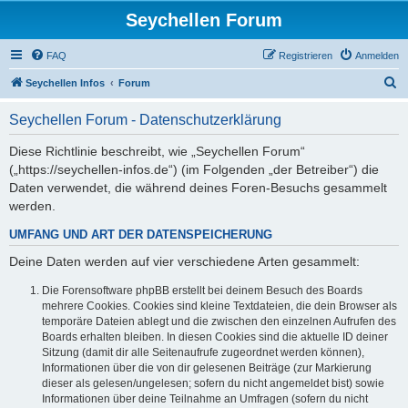
Seychellen Forum
FAQ
Registrieren
Anmelden
S
Seychellen Infos
Forum
u
Seychellen Forum - Datenschutzerklärung
c
h
Diese Richtlinie beschreibt, wie „Seychellen Forum“
(„https://seychellen-infos.de“) (im Folgenden „der Betreiber“) die
e
Daten verwendet, die während deines Foren-Besuchs gesammelt
werden.
UMFANG UND ART DER DATENSPEICHERUNG
Deine Daten werden auf vier verschiedene Arten gesammelt:
Die Forensoftware phpBB erstellt bei deinem Besuch des Boards
mehrere Cookies. Cookies sind kleine Textdateien, die dein Browser als
temporäre Dateien ablegt und die zwischen den einzelnen Aufrufen des
Boards erhalten bleiben. In diesen Cookies sind die aktuelle ID deiner
Sitzung (damit dir alle Seitenaufrufe zugeordnet werden können),
Informationen über die von dir gelesenen Beiträge (zur Markierung
dieser als gelesen/ungelesen; sofern du nicht angemeldet bist) sowie
Informationen über deine Teilnahme an Umfragen (sofern du nicht