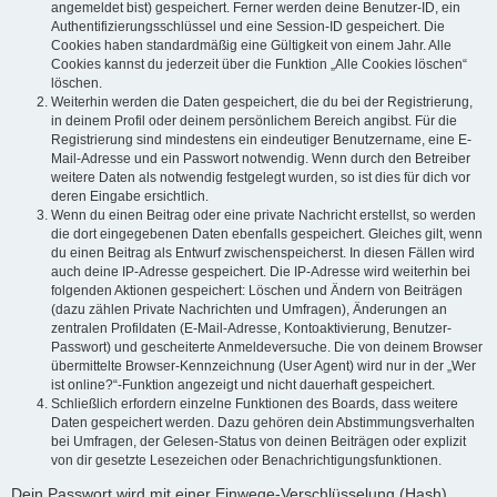
angemeldet bist) gespeichert. Ferner werden deine Benutzer-ID, ein
Authentifizierungsschlüssel und eine Session-ID gespeichert. Die
Cookies haben standardmäßig eine Gültigkeit von einem Jahr. Alle
Cookies kannst du jederzeit über die Funktion „Alle Cookies löschen“
löschen.
Weiterhin werden die Daten gespeichert, die du bei der Registrierung,
in deinem Profil oder deinem persönlichem Bereich angibst. Für die
Registrierung sind mindestens ein eindeutiger Benutzername, eine E-
Mail-Adresse und ein Passwort notwendig. Wenn durch den Betreiber
weitere Daten als notwendig festgelegt wurden, so ist dies für dich vor
deren Eingabe ersichtlich.
Wenn du einen Beitrag oder eine private Nachricht erstellst, so werden
die dort eingegebenen Daten ebenfalls gespeichert. Gleiches gilt, wenn
du einen Beitrag als Entwurf zwischenspeicherst. In diesen Fällen wird
auch deine IP-Adresse gespeichert. Die IP-Adresse wird weiterhin bei
folgenden Aktionen gespeichert: Löschen und Ändern von Beiträgen
(dazu zählen Private Nachrichten und Umfragen), Änderungen an
zentralen Profildaten (E-Mail-Adresse, Kontoaktivierung, Benutzer-
Passwort) und gescheiterte Anmeldeversuche. Die von deinem Browser
übermittelte Browser-Kennzeichnung (User Agent) wird nur in der „Wer
ist online?“-Funktion angezeigt und nicht dauerhaft gespeichert.
Schließlich erfordern einzelne Funktionen des Boards, dass weitere
Daten gespeichert werden. Dazu gehören dein Abstimmungsverhalten
bei Umfragen, der Gelesen-Status von deinen Beiträgen oder explizit
von dir gesetzte Lesezeichen oder Benachrichtigungsfunktionen.
Dein Passwort wird mit einer Einwege-Verschlüsselung (Hash)