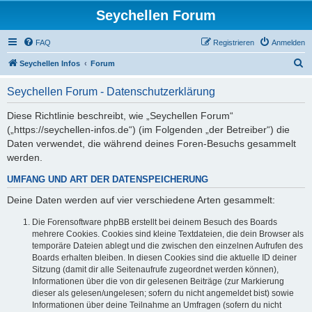
Seychellen Forum
FAQ
Registrieren
Anmelden
S
Seychellen Infos
Forum
u
Seychellen Forum - Datenschutzerklärung
c
h
Diese Richtlinie beschreibt, wie „Seychellen Forum“
(„https://seychellen-infos.de“) (im Folgenden „der Betreiber“) die
e
Daten verwendet, die während deines Foren-Besuchs gesammelt
werden.
UMFANG UND ART DER DATENSPEICHERUNG
Deine Daten werden auf vier verschiedene Arten gesammelt:
Die Forensoftware phpBB erstellt bei deinem Besuch des Boards
mehrere Cookies. Cookies sind kleine Textdateien, die dein Browser als
temporäre Dateien ablegt und die zwischen den einzelnen Aufrufen des
Boards erhalten bleiben. In diesen Cookies sind die aktuelle ID deiner
Sitzung (damit dir alle Seitenaufrufe zugeordnet werden können),
Informationen über die von dir gelesenen Beiträge (zur Markierung
dieser als gelesen/ungelesen; sofern du nicht angemeldet bist) sowie
Informationen über deine Teilnahme an Umfragen (sofern du nicht