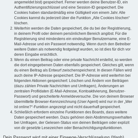
angemeldet bist) gespeichert. Ferner werden deine Benutzer-ID, ein
Authentifizierungsschlüssel und eine Session-ID gespeichert. Die
Cookies haben standardmäßig eine Gültigkeit von einem Jahr. Alle
Cookies kannst du jederzeit über die Funktion „Alle Cookies löschen“
löschen.
Weiterhin werden die Daten gespeichert, die du bei der Registrierung,
in deinem Profil oder deinem persönlichem Bereich angibst. Für die
Registrierung sind mindestens ein eindeutiger Benutzername, eine E-
Mail-Adresse und ein Passwort notwendig. Wenn durch den Betreiber
weitere Daten als notwendig festgelegt wurden, so ist dies für dich vor
deren Eingabe ersichtlich.
Wenn du einen Beitrag oder eine private Nachricht erstellst, so werden
die dort eingegebenen Daten ebenfalls gespeichert. Gleiches gilt, wenn
du einen Beitrag als Entwurf zwischenspeicherst. In diesen Fällen wird
auch deine IP-Adresse gespeichert. Die IP-Adresse wird weiterhin bei
folgenden Aktionen gespeichert: Löschen und Ändern von Beiträgen
(dazu zählen Private Nachrichten und Umfragen), Änderungen an
zentralen Profildaten (E-Mail-Adresse, Kontoaktivierung, Benutzer-
Passwort) und gescheiterte Anmeldeversuche. Die von deinem Browser
übermittelte Browser-Kennzeichnung (User Agent) wird nur in der „Wer
ist online?“-Funktion angezeigt und nicht dauerhaft gespeichert.
Schließlich erfordern einzelne Funktionen des Boards, dass weitere
Daten gespeichert werden. Dazu gehören dein Abstimmungsverhalten
bei Umfragen, der Gelesen-Status von deinen Beiträgen oder explizit
von dir gesetzte Lesezeichen oder Benachrichtigungsfunktionen.
Dein Passwort wird mit einer Einwege-Verschlüsselung (Hash)