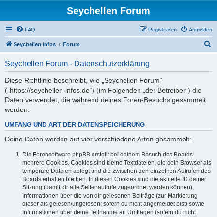
Seychellen Forum
FAQ
Registrieren
Anmelden
S
Seychellen Infos
Forum
u
Seychellen Forum - Datenschutzerklärung
c
h
Diese Richtlinie beschreibt, wie „Seychellen Forum“
(„https://seychellen-infos.de“) (im Folgenden „der Betreiber“) die
e
Daten verwendet, die während deines Foren-Besuchs gesammelt
werden.
UMFANG UND ART DER DATENSPEICHERUNG
Deine Daten werden auf vier verschiedene Arten gesammelt:
Die Forensoftware phpBB erstellt bei deinem Besuch des Boards
mehrere Cookies. Cookies sind kleine Textdateien, die dein Browser als
temporäre Dateien ablegt und die zwischen den einzelnen Aufrufen des
Boards erhalten bleiben. In diesen Cookies sind die aktuelle ID deiner
Sitzung (damit dir alle Seitenaufrufe zugeordnet werden können),
Informationen über die von dir gelesenen Beiträge (zur Markierung
dieser als gelesen/ungelesen; sofern du nicht angemeldet bist) sowie
Informationen über deine Teilnahme an Umfragen (sofern du nicht