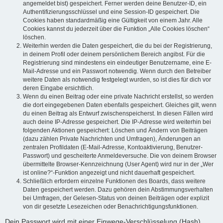
angemeldet bist) gespeichert. Ferner werden deine Benutzer-ID, ein
Authentifizierungsschlüssel und eine Session-ID gespeichert. Die
Cookies haben standardmäßig eine Gültigkeit von einem Jahr. Alle
Cookies kannst du jederzeit über die Funktion „Alle Cookies löschen“
löschen.
Weiterhin werden die Daten gespeichert, die du bei der Registrierung,
in deinem Profil oder deinem persönlichem Bereich angibst. Für die
Registrierung sind mindestens ein eindeutiger Benutzername, eine E-
Mail-Adresse und ein Passwort notwendig. Wenn durch den Betreiber
weitere Daten als notwendig festgelegt wurden, so ist dies für dich vor
deren Eingabe ersichtlich.
Wenn du einen Beitrag oder eine private Nachricht erstellst, so werden
die dort eingegebenen Daten ebenfalls gespeichert. Gleiches gilt, wenn
du einen Beitrag als Entwurf zwischenspeicherst. In diesen Fällen wird
auch deine IP-Adresse gespeichert. Die IP-Adresse wird weiterhin bei
folgenden Aktionen gespeichert: Löschen und Ändern von Beiträgen
(dazu zählen Private Nachrichten und Umfragen), Änderungen an
zentralen Profildaten (E-Mail-Adresse, Kontoaktivierung, Benutzer-
Passwort) und gescheiterte Anmeldeversuche. Die von deinem Browser
übermittelte Browser-Kennzeichnung (User Agent) wird nur in der „Wer
ist online?“-Funktion angezeigt und nicht dauerhaft gespeichert.
Schließlich erfordern einzelne Funktionen des Boards, dass weitere
Daten gespeichert werden. Dazu gehören dein Abstimmungsverhalten
bei Umfragen, der Gelesen-Status von deinen Beiträgen oder explizit
von dir gesetzte Lesezeichen oder Benachrichtigungsfunktionen.
Dein Passwort wird mit einer Einwege-Verschlüsselung (Hash)