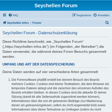
Seychellen Forum
FAQ
Registrieren
Anmelden
S
Seychellen Infos
Forum
u
Seychellen Forum - Datenschutzerklärung
c
h
Diese Richtlinie beschreibt, wie „Seychellen Forum“
(„https://seychellen-infos.de“) (im Folgenden „der Betreiber“) die
e
Daten verwendet, die während deines Foren-Besuchs gesammelt
werden.
UMFANG UND ART DER DATENSPEICHERUNG
Deine Daten werden auf vier verschiedene Arten gesammelt:
Die Forensoftware phpBB erstellt bei deinem Besuch des Boards
mehrere Cookies. Cookies sind kleine Textdateien, die dein Browser als
temporäre Dateien ablegt und die zwischen den einzelnen Aufrufen des
Boards erhalten bleiben. In diesen Cookies sind die aktuelle ID deiner
Sitzung (damit dir alle Seitenaufrufe zugeordnet werden können),
Informationen über die von dir gelesenen Beiträge (zur Markierung
dieser als gelesen/ungelesen; sofern du nicht angemeldet bist) sowie
Informationen über deine Teilnahme an Umfragen (sofern du nicht