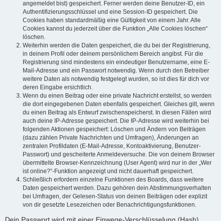
angemeldet bist) gespeichert. Ferner werden deine Benutzer-ID, ein
Authentifizierungsschlüssel und eine Session-ID gespeichert. Die
Cookies haben standardmäßig eine Gültigkeit von einem Jahr. Alle
Cookies kannst du jederzeit über die Funktion „Alle Cookies löschen“
löschen.
Weiterhin werden die Daten gespeichert, die du bei der Registrierung,
in deinem Profil oder deinem persönlichem Bereich angibst. Für die
Registrierung sind mindestens ein eindeutiger Benutzername, eine E-
Mail-Adresse und ein Passwort notwendig. Wenn durch den Betreiber
weitere Daten als notwendig festgelegt wurden, so ist dies für dich vor
deren Eingabe ersichtlich.
Wenn du einen Beitrag oder eine private Nachricht erstellst, so werden
die dort eingegebenen Daten ebenfalls gespeichert. Gleiches gilt, wenn
du einen Beitrag als Entwurf zwischenspeicherst. In diesen Fällen wird
auch deine IP-Adresse gespeichert. Die IP-Adresse wird weiterhin bei
folgenden Aktionen gespeichert: Löschen und Ändern von Beiträgen
(dazu zählen Private Nachrichten und Umfragen), Änderungen an
zentralen Profildaten (E-Mail-Adresse, Kontoaktivierung, Benutzer-
Passwort) und gescheiterte Anmeldeversuche. Die von deinem Browser
übermittelte Browser-Kennzeichnung (User Agent) wird nur in der „Wer
ist online?“-Funktion angezeigt und nicht dauerhaft gespeichert.
Schließlich erfordern einzelne Funktionen des Boards, dass weitere
Daten gespeichert werden. Dazu gehören dein Abstimmungsverhalten
bei Umfragen, der Gelesen-Status von deinen Beiträgen oder explizit
von dir gesetzte Lesezeichen oder Benachrichtigungsfunktionen.
Dein Passwort wird mit einer Einwege-Verschlüsselung (Hash)