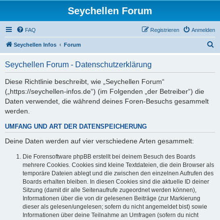
Seychellen Forum
FAQ
Registrieren
Anmelden
S
Seychellen Infos
Forum
u
Seychellen Forum - Datenschutzerklärung
c
h
Diese Richtlinie beschreibt, wie „Seychellen Forum“
(„https://seychellen-infos.de“) (im Folgenden „der Betreiber“) die
e
Daten verwendet, die während deines Foren-Besuchs gesammelt
werden.
UMFANG UND ART DER DATENSPEICHERUNG
Deine Daten werden auf vier verschiedene Arten gesammelt:
Die Forensoftware phpBB erstellt bei deinem Besuch des Boards
mehrere Cookies. Cookies sind kleine Textdateien, die dein Browser als
temporäre Dateien ablegt und die zwischen den einzelnen Aufrufen des
Boards erhalten bleiben. In diesen Cookies sind die aktuelle ID deiner
Sitzung (damit dir alle Seitenaufrufe zugeordnet werden können),
Informationen über die von dir gelesenen Beiträge (zur Markierung
dieser als gelesen/ungelesen; sofern du nicht angemeldet bist) sowie
Informationen über deine Teilnahme an Umfragen (sofern du nicht