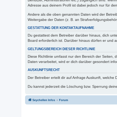
Benutzer, Administratoren etc.) zugänglich sind. Wen
Adresse aus deinem Profil ist dabei jedoch nur für de
Andere als die oben genannten Daten wird der Betreibe
Weitergabe der Daten (z. B. an Strafverfolgungsbehörde
GESTATTUNG DER KONTAKTAUFNAHME
Du gestattest dem Betreiber darüber hinaus, dich unt
Board erforderlich ist. Darüber hinaus dürfen er und 
GELTUNGSBEREICH DIESER RICHTLINIE
Diese Richtlinie umfasst nur den Bereich der Seiten
Daten verarbeitet, wird er dich darüber gesondert inf
AUSKUNFTSRECHT
Der Betreiber erteilt dir auf Anfrage Auskunft, welche
Du kannst jederzeit die Löschung bzw. Sperrung deiner
Seychellen Infos
Forum