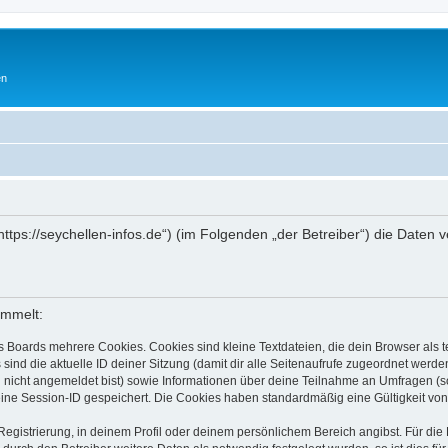
en
„https://seychellen-infos.de“) (im Folgenden „der Betreiber“) die Dat
ammelt:
s Boards mehrere Cookies. Cookies sind kleine Textdateien, die dein Browser als
 sind die aktuelle ID deiner Sitzung (damit dir alle Seitenaufrufe zugeordnet werd
u nicht angemeldet bist) sowie Informationen über deine Teilnahme an Umfragen (s
eine Session-ID gespeichert. Die Cookies haben standardmäßig eine Gültigkeit von 
Registrierung, in deinem Profil oder deinem persönlichem Bereich angibst. Für di