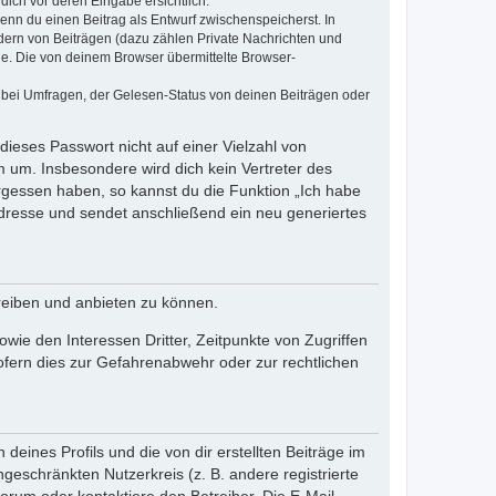
dich vor deren Eingabe ersichtlich.
wenn du einen Beitrag als Entwurf zwischenspeicherst. In
dern von Beiträgen (dazu zählen Private Nachrichten und
e. Die von deinem Browser übermittelte Browser-
 bei Umfragen, der Gelesen-Status von deinen Beiträgen oder
dieses Passwort nicht auf einer Vielzahl von
 um. Insbesondere wird dich kein Vertreter des
ergessen haben, so kannst du die Funktion „Ich habe
resse und sendet anschließend ein neu generiertes
reiben und anbieten zu können.
ie den Interessen Dritter, Zeitpunkte von Zugriffen
fern dies zur Gefahrenabwehr oder zur rechtlichen
eines Profils und die von dir erstellten Beiträge im
ngeschränkten Nutzerkreis (z. B. andere registrierte