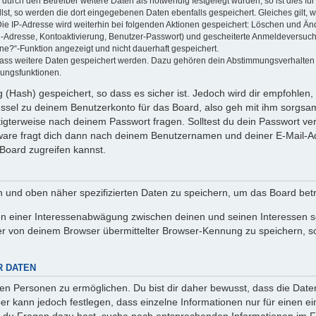
rch den Betreiber weitere Daten als notwendig festgelegt wurden, so ist dies für 
llst, so werden die dort eingegebenen Daten ebenfalls gespeichert. Gleiches gilt, 
Die IP-Adresse wird weiterhin bei folgenden Aktionen gespeichert: Löschen und Än
l-Adresse, Kontoaktivierung, Benutzer-Passwort) und gescheiterte Anmeldeversuch
ine?“-Funktion angezeigt und nicht dauerhaft gespeichert.
 dass weitere Daten gespeichert werden. Dazu gehören dein Abstimmungsverhalten
gungsfunktionen.
(Hash) gespeichert, so dass es sicher ist. Jedoch wird dir empfohlen, 
ssel zu deinem Benutzerkonto für das Board, also geh mit ihm sorgsam
htigterweise nach deinem Passwort fragen. Solltest du dein Passwort v
are fragt dich dann nach deinem Benutzernamen und deiner E-Mail-Ad
Board zugreifen kannst.
en und oben näher spezifizierten Daten zu speichern, um das Board bet
en einer Interessenabwägung zwischen deinen und seinen Interessen sow
r von deinem Browser übermittelter Browser-Kennung zu speichern, so
R DATEN
n Personen zu ermöglichen. Du bist dir daher bewusst, dass die Daten d
ber kann jedoch festlegen, dass einzelne Informationen nur für einen ei