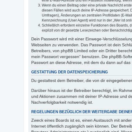
eine E-Mail-Adresse und ein Passwort notwendig. Wenn du
Wenn du einen Beitrag oder eine private Nachricht erste
diesen Fällen wird auch deine IP-Adresse gespeichert. 
Umfragen), Änderungen an zentralen Profildaten (E-Mai
Kennzeichnung (User Agent) wird nur in der „Wer ist onl
Schließlich erfordern einzelne Funktionen des Boards,
explizit von dir gesetzte Lesezeichen oder Benachrichti
Dein Passwort wird mit einer Einwege-Verschlüsselung 
Webseiten zu verwenden. Das Passwort ist dein Schlü
Betreibers, von phpBB Limited oder ein Dritter berec
mein Passwort vergessen“ benutzen. Die phpBB-Softw
Passwort an diese Adresse, mit dem du dann auf das 
GESTATTUNG DER DATENSPEICHERUNG
Du gestattest dem Betreiber, die von dir eingegeben
Darüber hinaus ist der Betreiber berechtigt, im Rahm
und Aktionen zusammen mit deiner IP-Adresse und de
Nachverfolgbarkeit notwendig ist.
REGELUNGEN BEZÜGLICH DER WEITERGABE DEINE
Zweck eines Boards ist es, einen Austausch mit andere
Internet öffentlich zugänglich sein können. Der Betrei