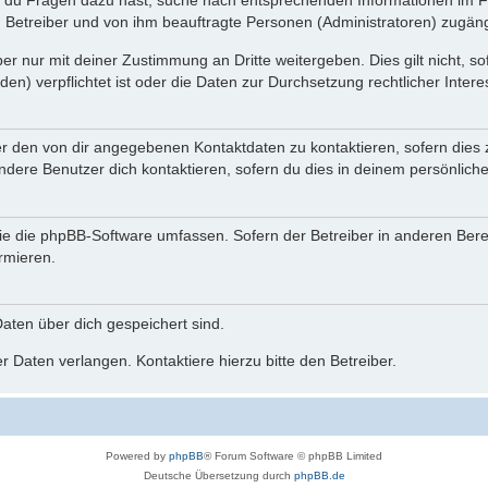
n du Fragen dazu hast, suche nach entsprechenden Informationen im Fo
n Betreiber und von ihm beauftragte Personen (Administratoren) zugäng
r nur mit deiner Zustimmung an Dritte weitergeben. Dies gilt nicht, s
n) verpflichtet ist oder die Daten zur Durchsetzung rechtlicher Interes
er den von dir angegebenen Kontaktdaten zu kontaktieren, sofern dies 
andere Benutzer dich kontaktieren, sofern du dies in deinem persönliche
, die die phpBB-Software umfassen. Sofern der Betreiber in anderen Be
ormieren.
 Daten über dich gespeichert sind.
 Daten verlangen. Kontaktiere hierzu bitte den Betreiber.
Powered by
phpBB
® Forum Software © phpBB Limited
Deutsche Übersetzung durch
phpBB.de