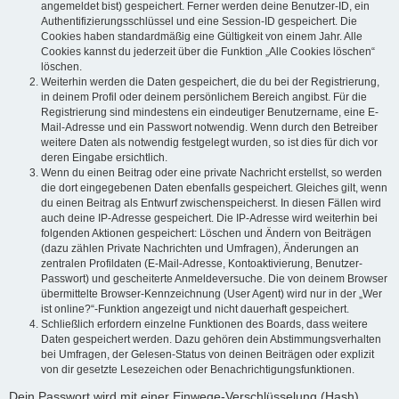
angemeldet bist) gespeichert. Ferner werden deine Benutzer-ID, ein
Authentifizierungsschlüssel und eine Session-ID gespeichert. Die
Cookies haben standardmäßig eine Gültigkeit von einem Jahr. Alle
Cookies kannst du jederzeit über die Funktion „Alle Cookies löschen“
löschen.
Weiterhin werden die Daten gespeichert, die du bei der Registrierung,
in deinem Profil oder deinem persönlichem Bereich angibst. Für die
Registrierung sind mindestens ein eindeutiger Benutzername, eine E-
Mail-Adresse und ein Passwort notwendig. Wenn durch den Betreiber
weitere Daten als notwendig festgelegt wurden, so ist dies für dich vor
deren Eingabe ersichtlich.
Wenn du einen Beitrag oder eine private Nachricht erstellst, so werden
die dort eingegebenen Daten ebenfalls gespeichert. Gleiches gilt, wenn
du einen Beitrag als Entwurf zwischenspeicherst. In diesen Fällen wird
auch deine IP-Adresse gespeichert. Die IP-Adresse wird weiterhin bei
folgenden Aktionen gespeichert: Löschen und Ändern von Beiträgen
(dazu zählen Private Nachrichten und Umfragen), Änderungen an
zentralen Profildaten (E-Mail-Adresse, Kontoaktivierung, Benutzer-
Passwort) und gescheiterte Anmeldeversuche. Die von deinem Browser
übermittelte Browser-Kennzeichnung (User Agent) wird nur in der „Wer
ist online?“-Funktion angezeigt und nicht dauerhaft gespeichert.
Schließlich erfordern einzelne Funktionen des Boards, dass weitere
Daten gespeichert werden. Dazu gehören dein Abstimmungsverhalten
bei Umfragen, der Gelesen-Status von deinen Beiträgen oder explizit
von dir gesetzte Lesezeichen oder Benachrichtigungsfunktionen.
Dein Passwort wird mit einer Einwege-Verschlüsselung (Hash)