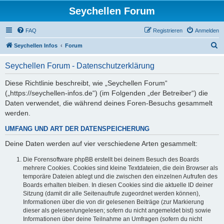
Seychellen Forum
FAQ
Registrieren
Anmelden
S
Seychellen Infos
Forum
u
Seychellen Forum - Datenschutzerklärung
c
h
Diese Richtlinie beschreibt, wie „Seychellen Forum“
(„https://seychellen-infos.de“) (im Folgenden „der Betreiber“) die
e
Daten verwendet, die während deines Foren-Besuchs gesammelt
werden.
UMFANG UND ART DER DATENSPEICHERUNG
Deine Daten werden auf vier verschiedene Arten gesammelt:
Die Forensoftware phpBB erstellt bei deinem Besuch des Boards
mehrere Cookies. Cookies sind kleine Textdateien, die dein Browser als
temporäre Dateien ablegt und die zwischen den einzelnen Aufrufen des
Boards erhalten bleiben. In diesen Cookies sind die aktuelle ID deiner
Sitzung (damit dir alle Seitenaufrufe zugeordnet werden können),
Informationen über die von dir gelesenen Beiträge (zur Markierung
dieser als gelesen/ungelesen; sofern du nicht angemeldet bist) sowie
Informationen über deine Teilnahme an Umfragen (sofern du nicht