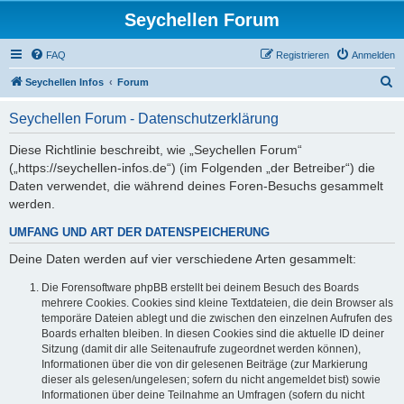
Seychellen Forum
FAQ
Registrieren
Anmelden
S
Seychellen Infos
Forum
u
Seychellen Forum - Datenschutzerklärung
c
h
Diese Richtlinie beschreibt, wie „Seychellen Forum“
(„https://seychellen-infos.de“) (im Folgenden „der Betreiber“) die
e
Daten verwendet, die während deines Foren-Besuchs gesammelt
werden.
UMFANG UND ART DER DATENSPEICHERUNG
Deine Daten werden auf vier verschiedene Arten gesammelt:
Die Forensoftware phpBB erstellt bei deinem Besuch des Boards
mehrere Cookies. Cookies sind kleine Textdateien, die dein Browser als
temporäre Dateien ablegt und die zwischen den einzelnen Aufrufen des
Boards erhalten bleiben. In diesen Cookies sind die aktuelle ID deiner
Sitzung (damit dir alle Seitenaufrufe zugeordnet werden können),
Informationen über die von dir gelesenen Beiträge (zur Markierung
dieser als gelesen/ungelesen; sofern du nicht angemeldet bist) sowie
Informationen über deine Teilnahme an Umfragen (sofern du nicht