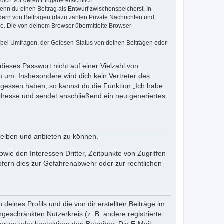
dich vor deren Eingabe ersichtlich.
wenn du einen Beitrag als Entwurf zwischenspeicherst. In
dern von Beiträgen (dazu zählen Private Nachrichten und
e. Die von deinem Browser übermittelte Browser-
 bei Umfragen, der Gelesen-Status von deinen Beiträgen oder
dieses Passwort nicht auf einer Vielzahl von
 um. Insbesondere wird dich kein Vertreter des
ergessen haben, so kannst du die Funktion „Ich habe
resse und sendet anschließend ein neu generiertes
reiben und anbieten zu können.
ie den Interessen Dritter, Zeitpunkte von Zugriffen
fern dies zur Gefahrenabwehr oder zur rechtlichen
eines Profils und die von dir erstellten Beiträge im
ngeschränkten Nutzerkreis (z. B. andere registrierte