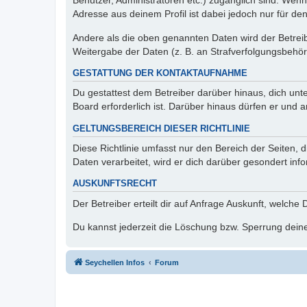
Benutzer, Administratoren etc.) zugänglich sind. Wen
Adresse aus deinem Profil ist dabei jedoch nur für de
Andere als die oben genannten Daten wird der Betreibe
Weitergabe der Daten (z. B. an Strafverfolgungsbehörde
GESTATTUNG DER KONTAKTAUFNAHME
Du gestattest dem Betreiber darüber hinaus, dich unt
Board erforderlich ist. Darüber hinaus dürfen er und 
GELTUNGSBEREICH DIESER RICHTLINIE
Diese Richtlinie umfasst nur den Bereich der Seiten
Daten verarbeitet, wird er dich darüber gesondert inf
AUSKUNFTSRECHT
Der Betreiber erteilt dir auf Anfrage Auskunft, welche
Du kannst jederzeit die Löschung bzw. Sperrung deiner
Seychellen Infos
Forum