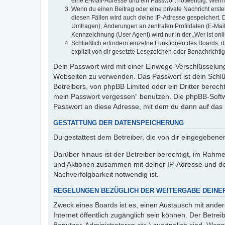
eine E-Mail-Adresse und ein Passwort notwendig. Wenn du
Wenn du einen Beitrag oder eine private Nachricht erste
diesen Fällen wird auch deine IP-Adresse gespeichert. 
Umfragen), Änderungen an zentralen Profildaten (E-Mai
Kennzeichnung (User Agent) wird nur in der „Wer ist onl
Schließlich erfordern einzelne Funktionen des Boards,
explizit von dir gesetzte Lesezeichen oder Benachrichti
Dein Passwort wird mit einer Einwege-Verschlüsselung 
Webseiten zu verwenden. Das Passwort ist dein Schlü
Betreibers, von phpBB Limited oder ein Dritter berec
mein Passwort vergessen“ benutzen. Die phpBB-Softw
Passwort an diese Adresse, mit dem du dann auf das 
GESTATTUNG DER DATENSPEICHERUNG
Du gestattest dem Betreiber, die von dir eingegeben
Darüber hinaus ist der Betreiber berechtigt, im Rahm
und Aktionen zusammen mit deiner IP-Adresse und de
Nachverfolgbarkeit notwendig ist.
REGELUNGEN BEZÜGLICH DER WEITERGABE DEINE
Zweck eines Boards ist es, einen Austausch mit andere
Internet öffentlich zugänglich sein können. Der Betrei