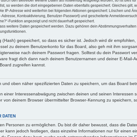
rch den Betreiber weitere Daten als notwendig festgelegt wurden, so ist dies für 
llst, so werden die dort eingegebenen Daten ebenfalls gespeichert. Gleiches gilt, 
Die IP-Adresse wird weiterhin bei folgenden Aktionen gespeichert: Löschen und Än
l-Adresse, Kontoaktivierung, Benutzer-Passwort) und gescheiterte Anmeldeversuch
ine?“-Funktion angezeigt und nicht dauerhaft gespeichert.
 dass weitere Daten gespeichert werden. Dazu gehören dein Abstimmungsverhalten
gungsfunktionen.
(Hash) gespeichert, so dass es sicher ist. Jedoch wird dir empfohlen, 
ssel zu deinem Benutzerkonto für das Board, also geh mit ihm sorgsam
htigterweise nach deinem Passwort fragen. Solltest du dein Passwort v
are fragt dich dann nach deinem Benutzernamen und deiner E-Mail-Ad
Board zugreifen kannst.
en und oben näher spezifizierten Daten zu speichern, um das Board bet
en einer Interessenabwägung zwischen deinen und seinen Interessen sow
r von deinem Browser übermittelter Browser-Kennung zu speichern, so
R DATEN
n Personen zu ermöglichen. Du bist dir daher bewusst, dass die Daten d
ber kann jedoch festlegen, dass einzelne Informationen nur für einen ei