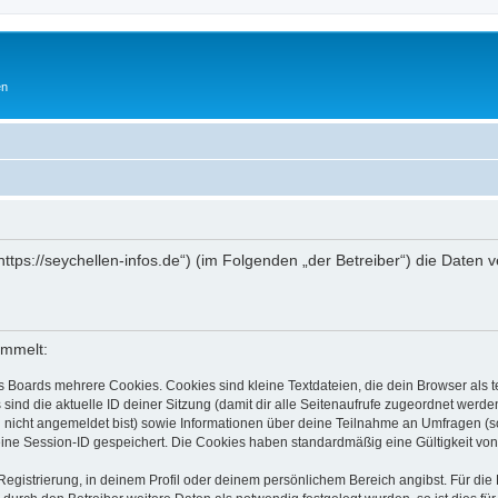
en
„https://seychellen-infos.de“) (im Folgenden „der Betreiber“) die Dat
ammelt:
s Boards mehrere Cookies. Cookies sind kleine Textdateien, die dein Browser als
 sind die aktuelle ID deiner Sitzung (damit dir alle Seitenaufrufe zugeordnet werd
u nicht angemeldet bist) sowie Informationen über deine Teilnahme an Umfragen (s
eine Session-ID gespeichert. Die Cookies haben standardmäßig eine Gültigkeit von 
Registrierung, in deinem Profil oder deinem persönlichem Bereich angibst. Für di