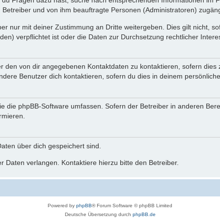
n du Fragen dazu hast, suche nach entsprechenden Informationen im Fo
n Betreiber und von ihm beauftragte Personen (Administratoren) zugäng
r nur mit deiner Zustimmung an Dritte weitergeben. Dies gilt nicht, s
n) verpflichtet ist oder die Daten zur Durchsetzung rechtlicher Interes
er den von dir angegebenen Kontaktdaten zu kontaktieren, sofern dies 
andere Benutzer dich kontaktieren, sofern du dies in deinem persönliche
, die die phpBB-Software umfassen. Sofern der Betreiber in anderen Be
ormieren.
 Daten über dich gespeichert sind.
 Daten verlangen. Kontaktiere hierzu bitte den Betreiber.
Powered by
phpBB
® Forum Software © phpBB Limited
Deutsche Übersetzung durch
phpBB.de