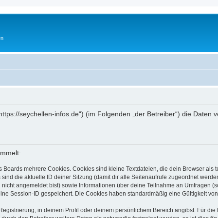
en
„https://seychellen-infos.de“) (im Folgenden „der Betreiber“) die Dat
ammelt:
s Boards mehrere Cookies. Cookies sind kleine Textdateien, die dein Browser als
 sind die aktuelle ID deiner Sitzung (damit dir alle Seitenaufrufe zugeordnet werd
u nicht angemeldet bist) sowie Informationen über deine Teilnahme an Umfragen (s
eine Session-ID gespeichert. Die Cookies haben standardmäßig eine Gültigkeit von 
Registrierung, in deinem Profil oder deinem persönlichem Bereich angibst. Für di