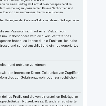
dich vor deren Eingabe ersichtlich.
wenn du einen Beitrag als Entwurf zwischenspeicherst. In
dern von Beiträgen (dazu zählen Private Nachrichten und
e. Die von deinem Browser übermittelte Browser-
 bei Umfragen, der Gelesen-Status von deinen Beiträgen oder
dieses Passwort nicht auf einer Vielzahl von
 um. Insbesondere wird dich kein Vertreter des
ergessen haben, so kannst du die Funktion „Ich habe
resse und sendet anschließend ein neu generiertes
reiben und anbieten zu können.
ie den Interessen Dritter, Zeitpunkte von Zugriffen
fern dies zur Gefahrenabwehr oder zur rechtlichen
eines Profils und die von dir erstellten Beiträge im
ngeschränkten Nutzerkreis (z. B. andere registrierte