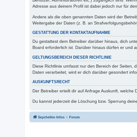
Benutzer, Administratoren etc.) zugänglich sind. Wen
Adresse aus deinem Profil ist dabei jedoch nur für de
Andere als die oben genannten Daten wird der Betreibe
Weitergabe der Daten (z. B. an Strafverfolgungsbehörde
GESTATTUNG DER KONTAKTAUFNAHME
Du gestattest dem Betreiber darüber hinaus, dich unt
Board erforderlich ist. Darüber hinaus dürfen er und 
GELTUNGSBEREICH DIESER RICHTLINIE
Diese Richtlinie umfasst nur den Bereich der Seiten
Daten verarbeitet, wird er dich darüber gesondert inf
AUSKUNFTSRECHT
Der Betreiber erteilt dir auf Anfrage Auskunft, welche
Du kannst jederzeit die Löschung bzw. Sperrung deiner
Seychellen Infos
Forum