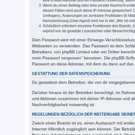
eine E-Mail-Adresse und ein Passwort notwendig. Wenn du
Wenn du einen Beitrag oder eine private Nachricht erste
diesen Fällen wird auch deine IP-Adresse gespeichert. 
Umfragen), Änderungen an zentralen Profildaten (E-Mai
Kennzeichnung (User Agent) wird nur in der „Wer ist onl
Schließlich erfordern einzelne Funktionen des Boards,
explizit von dir gesetzte Lesezeichen oder Benachrichti
Dein Passwort wird mit einer Einwege-Verschlüsselung 
Webseiten zu verwenden. Das Passwort ist dein Schlü
Betreibers, von phpBB Limited oder ein Dritter berec
mein Passwort vergessen“ benutzen. Die phpBB-Softw
Passwort an diese Adresse, mit dem du dann auf das 
GESTATTUNG DER DATENSPEICHERUNG
Du gestattest dem Betreiber, die von dir eingegeben
Darüber hinaus ist der Betreiber berechtigt, im Rahm
und Aktionen zusammen mit deiner IP-Adresse und de
Nachverfolgbarkeit notwendig ist.
REGELUNGEN BEZÜGLICH DER WEITERGABE DEINE
Zweck eines Boards ist es, einen Austausch mit andere
Internet öffentlich zugänglich sein können. Der Betrei