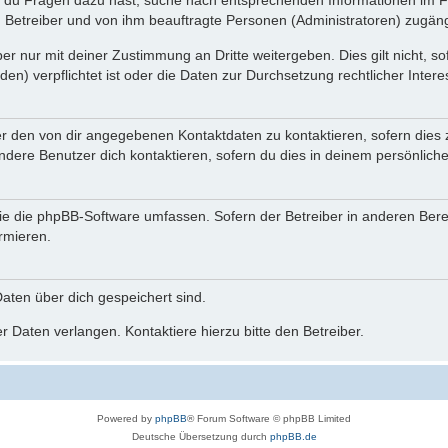
n du Fragen dazu hast, suche nach entsprechenden Informationen im Fo
n Betreiber und von ihm beauftragte Personen (Administratoren) zugäng
r nur mit deiner Zustimmung an Dritte weitergeben. Dies gilt nicht, s
n) verpflichtet ist oder die Daten zur Durchsetzung rechtlicher Interes
er den von dir angegebenen Kontaktdaten zu kontaktieren, sofern dies 
andere Benutzer dich kontaktieren, sofern du dies in deinem persönliche
, die die phpBB-Software umfassen. Sofern der Betreiber in anderen Be
ormieren.
 Daten über dich gespeichert sind.
 Daten verlangen. Kontaktiere hierzu bitte den Betreiber.
Powered by
phpBB
® Forum Software © phpBB Limited
Deutsche Übersetzung durch
phpBB.de