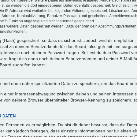
rch den Betreiber weitere Daten als notwendig festgelegt wurden, so ist dies für 
llst, so werden die dort eingegebenen Daten ebenfalls gespeichert. Gleiches gilt, 
Die IP-Adresse wird weiterhin bei folgenden Aktionen gespeichert: Löschen und Än
l-Adresse, Kontoaktivierung, Benutzer-Passwort) und gescheiterte Anmeldeversuch
ine?“-Funktion angezeigt und nicht dauerhaft gespeichert.
 dass weitere Daten gespeichert werden. Dazu gehören dein Abstimmungsverhalten
gungsfunktionen.
(Hash) gespeichert, so dass es sicher ist. Jedoch wird dir empfohlen, 
ssel zu deinem Benutzerkonto für das Board, also geh mit ihm sorgsam
htigterweise nach deinem Passwort fragen. Solltest du dein Passwort v
are fragt dich dann nach deinem Benutzernamen und deiner E-Mail-Ad
Board zugreifen kannst.
en und oben näher spezifizierten Daten zu speichern, um das Board bet
en einer Interessenabwägung zwischen deinen und seinen Interessen sow
r von deinem Browser übermittelter Browser-Kennung zu speichern, so
R DATEN
n Personen zu ermöglichen. Du bist dir daher bewusst, dass die Daten d
ber kann jedoch festlegen, dass einzelne Informationen nur für einen ei