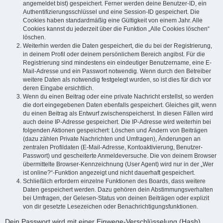
angemeldet bist) gespeichert. Ferner werden deine Benutzer-ID, ein
Authentifizierungsschlüssel und eine Session-ID gespeichert. Die
Cookies haben standardmäßig eine Gültigkeit von einem Jahr. Alle
Cookies kannst du jederzeit über die Funktion „Alle Cookies löschen“
löschen.
Weiterhin werden die Daten gespeichert, die du bei der Registrierung,
in deinem Profil oder deinem persönlichem Bereich angibst. Für die
Registrierung sind mindestens ein eindeutiger Benutzername, eine E-
Mail-Adresse und ein Passwort notwendig. Wenn durch den Betreiber
weitere Daten als notwendig festgelegt wurden, so ist dies für dich vor
deren Eingabe ersichtlich.
Wenn du einen Beitrag oder eine private Nachricht erstellst, so werden
die dort eingegebenen Daten ebenfalls gespeichert. Gleiches gilt, wenn
du einen Beitrag als Entwurf zwischenspeicherst. In diesen Fällen wird
auch deine IP-Adresse gespeichert. Die IP-Adresse wird weiterhin bei
folgenden Aktionen gespeichert: Löschen und Ändern von Beiträgen
(dazu zählen Private Nachrichten und Umfragen), Änderungen an
zentralen Profildaten (E-Mail-Adresse, Kontoaktivierung, Benutzer-
Passwort) und gescheiterte Anmeldeversuche. Die von deinem Browser
übermittelte Browser-Kennzeichnung (User Agent) wird nur in der „Wer
ist online?“-Funktion angezeigt und nicht dauerhaft gespeichert.
Schließlich erfordern einzelne Funktionen des Boards, dass weitere
Daten gespeichert werden. Dazu gehören dein Abstimmungsverhalten
bei Umfragen, der Gelesen-Status von deinen Beiträgen oder explizit
von dir gesetzte Lesezeichen oder Benachrichtigungsfunktionen.
Dein Passwort wird mit einer Einwege-Verschlüsselung (Hash)