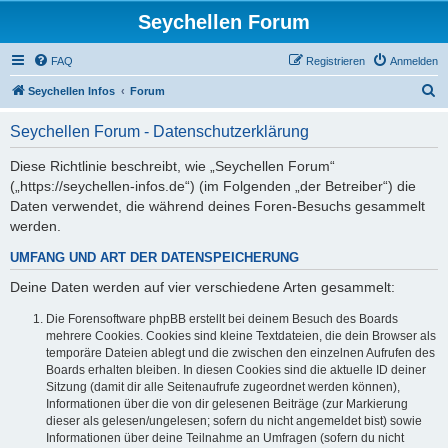
Seychellen Forum
FAQ
Registrieren
Anmelden
S
Seychellen Infos
Forum
u
Seychellen Forum - Datenschutzerklärung
c
h
Diese Richtlinie beschreibt, wie „Seychellen Forum“
(„https://seychellen-infos.de“) (im Folgenden „der Betreiber“) die
e
Daten verwendet, die während deines Foren-Besuchs gesammelt
werden.
UMFANG UND ART DER DATENSPEICHERUNG
Deine Daten werden auf vier verschiedene Arten gesammelt:
Die Forensoftware phpBB erstellt bei deinem Besuch des Boards
mehrere Cookies. Cookies sind kleine Textdateien, die dein Browser als
temporäre Dateien ablegt und die zwischen den einzelnen Aufrufen des
Boards erhalten bleiben. In diesen Cookies sind die aktuelle ID deiner
Sitzung (damit dir alle Seitenaufrufe zugeordnet werden können),
Informationen über die von dir gelesenen Beiträge (zur Markierung
dieser als gelesen/ungelesen; sofern du nicht angemeldet bist) sowie
Informationen über deine Teilnahme an Umfragen (sofern du nicht