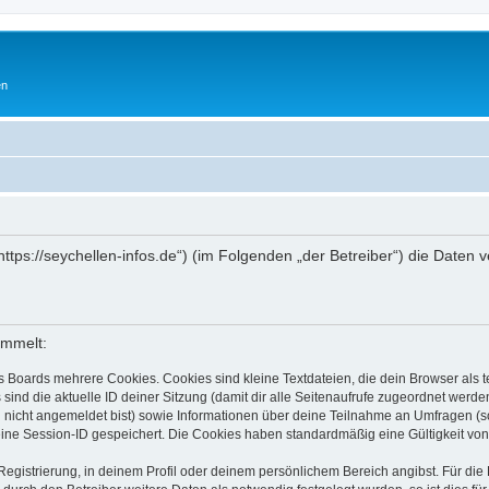
en
„https://seychellen-infos.de“) (im Folgenden „der Betreiber“) die Dat
ammelt:
s Boards mehrere Cookies. Cookies sind kleine Textdateien, die dein Browser als
 sind die aktuelle ID deiner Sitzung (damit dir alle Seitenaufrufe zugeordnet werd
u nicht angemeldet bist) sowie Informationen über deine Teilnahme an Umfragen (s
eine Session-ID gespeichert. Die Cookies haben standardmäßig eine Gültigkeit von 
Registrierung, in deinem Profil oder deinem persönlichem Bereich angibst. Für di