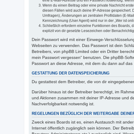
eine E-Mail-Adresse und ein Passwort notwendig. Wenn du
Wenn du einen Beitrag oder eine private Nachricht erste
diesen Fällen wird auch deine IP-Adresse gespeichert. 
Umfragen), Änderungen an zentralen Profildaten (E-Mai
Kennzeichnung (User Agent) wird nur in der „Wer ist onl
Schließlich erfordern einzelne Funktionen des Boards,
explizit von dir gesetzte Lesezeichen oder Benachrichti
Dein Passwort wird mit einer Einwege-Verschlüsselung 
Webseiten zu verwenden. Das Passwort ist dein Schlü
Betreibers, von phpBB Limited oder ein Dritter berec
mein Passwort vergessen“ benutzen. Die phpBB-Softw
Passwort an diese Adresse, mit dem du dann auf das 
GESTATTUNG DER DATENSPEICHERUNG
Du gestattest dem Betreiber, die von dir eingegeben
Darüber hinaus ist der Betreiber berechtigt, im Rahm
und Aktionen zusammen mit deiner IP-Adresse und de
Nachverfolgbarkeit notwendig ist.
REGELUNGEN BEZÜGLICH DER WEITERGABE DEINE
Zweck eines Boards ist es, einen Austausch mit andere
Internet öffentlich zugänglich sein können. Der Betrei