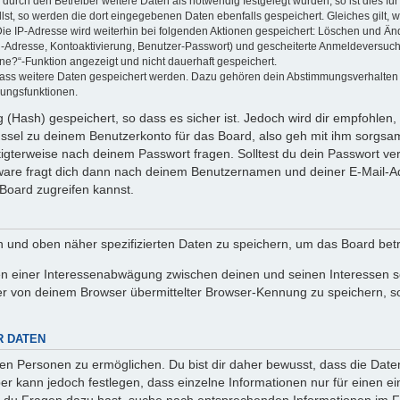
rch den Betreiber weitere Daten als notwendig festgelegt wurden, so ist dies für 
llst, so werden die dort eingegebenen Daten ebenfalls gespeichert. Gleiches gilt, 
Die IP-Adresse wird weiterhin bei folgenden Aktionen gespeichert: Löschen und Än
l-Adresse, Kontoaktivierung, Benutzer-Passwort) und gescheiterte Anmeldeversuch
ine?“-Funktion angezeigt und nicht dauerhaft gespeichert.
 dass weitere Daten gespeichert werden. Dazu gehören dein Abstimmungsverhalten
gungsfunktionen.
(Hash) gespeichert, so dass es sicher ist. Jedoch wird dir empfohlen, 
ssel zu deinem Benutzerkonto für das Board, also geh mit ihm sorgsam
htigterweise nach deinem Passwort fragen. Solltest du dein Passwort v
are fragt dich dann nach deinem Benutzernamen und deiner E-Mail-Ad
Board zugreifen kannst.
en und oben näher spezifizierten Daten zu speichern, um das Board bet
en einer Interessenabwägung zwischen deinen und seinen Interessen sow
r von deinem Browser übermittelter Browser-Kennung zu speichern, so
R DATEN
n Personen zu ermöglichen. Du bist dir daher bewusst, dass die Daten d
ber kann jedoch festlegen, dass einzelne Informationen nur für einen ei