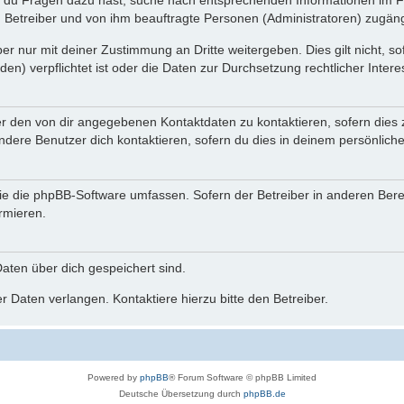
n du Fragen dazu hast, suche nach entsprechenden Informationen im Fo
n Betreiber und von ihm beauftragte Personen (Administratoren) zugäng
r nur mit deiner Zustimmung an Dritte weitergeben. Dies gilt nicht, s
n) verpflichtet ist oder die Daten zur Durchsetzung rechtlicher Interes
er den von dir angegebenen Kontaktdaten zu kontaktieren, sofern dies 
andere Benutzer dich kontaktieren, sofern du dies in deinem persönliche
, die die phpBB-Software umfassen. Sofern der Betreiber in anderen Be
ormieren.
 Daten über dich gespeichert sind.
 Daten verlangen. Kontaktiere hierzu bitte den Betreiber.
Powered by
phpBB
® Forum Software © phpBB Limited
Deutsche Übersetzung durch
phpBB.de