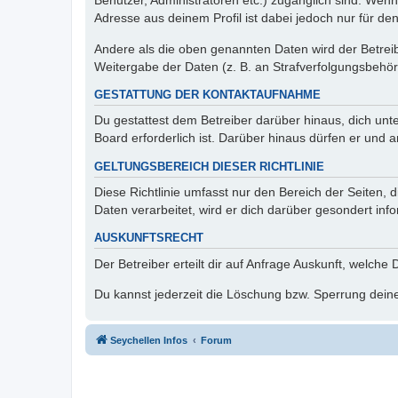
Benutzer, Administratoren etc.) zugänglich sind. Wen
Adresse aus deinem Profil ist dabei jedoch nur für de
Andere als die oben genannten Daten wird der Betreibe
Weitergabe der Daten (z. B. an Strafverfolgungsbehörde
GESTATTUNG DER KONTAKTAUFNAHME
Du gestattest dem Betreiber darüber hinaus, dich unt
Board erforderlich ist. Darüber hinaus dürfen er und 
GELTUNGSBEREICH DIESER RICHTLINIE
Diese Richtlinie umfasst nur den Bereich der Seiten
Daten verarbeitet, wird er dich darüber gesondert inf
AUSKUNFTSRECHT
Der Betreiber erteilt dir auf Anfrage Auskunft, welche
Du kannst jederzeit die Löschung bzw. Sperrung deiner
Seychellen Infos
Forum