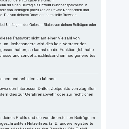
dich vor deren Eingabe ersichtlich.
wenn du einen Beitrag als Entwurf zwischenspeicherst. In
dern von Beiträgen (dazu zählen Private Nachrichten und
e. Die von deinem Browser übermittelte Browser-
 bei Umfragen, der Gelesen-Status von deinen Beiträgen oder
dieses Passwort nicht auf einer Vielzahl von
 um. Insbesondere wird dich kein Vertreter des
ergessen haben, so kannst du die Funktion „Ich habe
resse und sendet anschließend ein neu generiertes
reiben und anbieten zu können.
ie den Interessen Dritter, Zeitpunkte von Zugriffen
fern dies zur Gefahrenabwehr oder zur rechtlichen
eines Profils und die von dir erstellten Beiträge im
ngeschränkten Nutzerkreis (z. B. andere registrierte