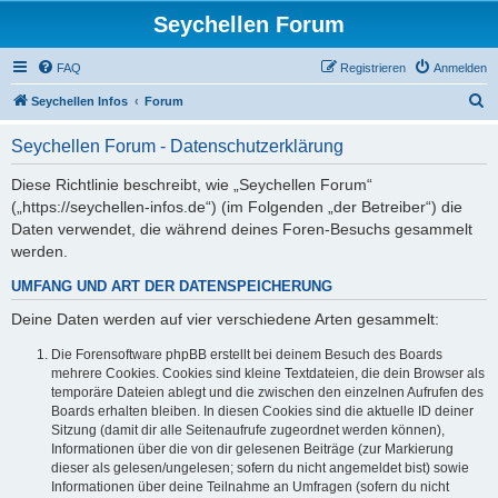
Seychellen Forum
FAQ
Registrieren
Anmelden
S
Seychellen Infos
Forum
u
Seychellen Forum - Datenschutzerklärung
c
h
Diese Richtlinie beschreibt, wie „Seychellen Forum“
(„https://seychellen-infos.de“) (im Folgenden „der Betreiber“) die
e
Daten verwendet, die während deines Foren-Besuchs gesammelt
werden.
UMFANG UND ART DER DATENSPEICHERUNG
Deine Daten werden auf vier verschiedene Arten gesammelt:
Die Forensoftware phpBB erstellt bei deinem Besuch des Boards
mehrere Cookies. Cookies sind kleine Textdateien, die dein Browser als
temporäre Dateien ablegt und die zwischen den einzelnen Aufrufen des
Boards erhalten bleiben. In diesen Cookies sind die aktuelle ID deiner
Sitzung (damit dir alle Seitenaufrufe zugeordnet werden können),
Informationen über die von dir gelesenen Beiträge (zur Markierung
dieser als gelesen/ungelesen; sofern du nicht angemeldet bist) sowie
Informationen über deine Teilnahme an Umfragen (sofern du nicht