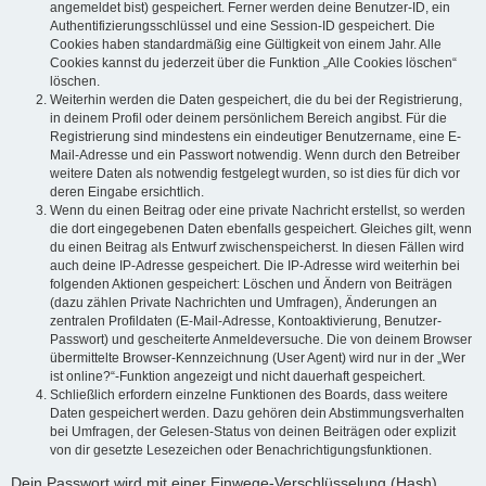
angemeldet bist) gespeichert. Ferner werden deine Benutzer-ID, ein
Authentifizierungsschlüssel und eine Session-ID gespeichert. Die
Cookies haben standardmäßig eine Gültigkeit von einem Jahr. Alle
Cookies kannst du jederzeit über die Funktion „Alle Cookies löschen“
löschen.
Weiterhin werden die Daten gespeichert, die du bei der Registrierung,
in deinem Profil oder deinem persönlichem Bereich angibst. Für die
Registrierung sind mindestens ein eindeutiger Benutzername, eine E-
Mail-Adresse und ein Passwort notwendig. Wenn durch den Betreiber
weitere Daten als notwendig festgelegt wurden, so ist dies für dich vor
deren Eingabe ersichtlich.
Wenn du einen Beitrag oder eine private Nachricht erstellst, so werden
die dort eingegebenen Daten ebenfalls gespeichert. Gleiches gilt, wenn
du einen Beitrag als Entwurf zwischenspeicherst. In diesen Fällen wird
auch deine IP-Adresse gespeichert. Die IP-Adresse wird weiterhin bei
folgenden Aktionen gespeichert: Löschen und Ändern von Beiträgen
(dazu zählen Private Nachrichten und Umfragen), Änderungen an
zentralen Profildaten (E-Mail-Adresse, Kontoaktivierung, Benutzer-
Passwort) und gescheiterte Anmeldeversuche. Die von deinem Browser
übermittelte Browser-Kennzeichnung (User Agent) wird nur in der „Wer
ist online?“-Funktion angezeigt und nicht dauerhaft gespeichert.
Schließlich erfordern einzelne Funktionen des Boards, dass weitere
Daten gespeichert werden. Dazu gehören dein Abstimmungsverhalten
bei Umfragen, der Gelesen-Status von deinen Beiträgen oder explizit
von dir gesetzte Lesezeichen oder Benachrichtigungsfunktionen.
Dein Passwort wird mit einer Einwege-Verschlüsselung (Hash)