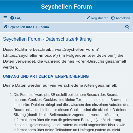
Seychellen Forum
FAQ
Registrieren
Anmelden
S
Seychellen Infos
Forum
u
Seychellen Forum - Datenschutzerklärung
c
h
Diese Richtlinie beschreibt, wie „Seychellen Forum“
(„https://seychellen-infos.de“) (im Folgenden „der Betreiber“) die
e
Daten verwendet, die während deines Foren-Besuchs gesammelt
werden.
UMFANG UND ART DER DATENSPEICHERUNG
Deine Daten werden auf vier verschiedene Arten gesammelt:
Die Forensoftware phpBB erstellt bei deinem Besuch des Boards
mehrere Cookies. Cookies sind kleine Textdateien, die dein Browser als
temporäre Dateien ablegt und die zwischen den einzelnen Aufrufen des
Boards erhalten bleiben. In diesen Cookies sind die aktuelle ID deiner
Sitzung (damit dir alle Seitenaufrufe zugeordnet werden können),
Informationen über die von dir gelesenen Beiträge (zur Markierung
dieser als gelesen/ungelesen; sofern du nicht angemeldet bist) sowie
Informationen über deine Teilnahme an Umfragen (sofern du nicht