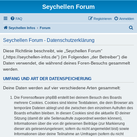
Seychellen Forum
FAQ
Registrieren
Anmelden
S
Seychellen Infos
Forum
u
Seychellen Forum - Datenschutzerklärung
c
h
Diese Richtlinie beschreibt, wie „Seychellen Forum“
(„https://seychellen-infos.de“) (im Folgenden „der Betreiber“) die
e
Daten verwendet, die während deines Foren-Besuchs gesammelt
werden.
UMFANG UND ART DER DATENSPEICHERUNG
Deine Daten werden auf vier verschiedene Arten gesammelt:
Die Forensoftware phpBB erstellt bei deinem Besuch des Boards
mehrere Cookies. Cookies sind kleine Textdateien, die dein Browser als
temporäre Dateien ablegt und die zwischen den einzelnen Aufrufen des
Boards erhalten bleiben. In diesen Cookies sind die aktuelle ID deiner
Sitzung (damit dir alle Seitenaufrufe zugeordnet werden können),
Informationen über die von dir gelesenen Beiträge (zur Markierung
dieser als gelesen/ungelesen; sofern du nicht angemeldet bist) sowie
Informationen über deine Teilnahme an Umfragen (sofern du nicht