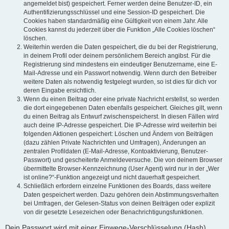
angemeldet bist) gespeichert. Ferner werden deine Benutzer-ID, ein
Authentifizierungsschlüssel und eine Session-ID gespeichert. Die
Cookies haben standardmäßig eine Gültigkeit von einem Jahr. Alle
Cookies kannst du jederzeit über die Funktion „Alle Cookies löschen“
löschen.
Weiterhin werden die Daten gespeichert, die du bei der Registrierung,
in deinem Profil oder deinem persönlichem Bereich angibst. Für die
Registrierung sind mindestens ein eindeutiger Benutzername, eine E-
Mail-Adresse und ein Passwort notwendig. Wenn durch den Betreiber
weitere Daten als notwendig festgelegt wurden, so ist dies für dich vor
deren Eingabe ersichtlich.
Wenn du einen Beitrag oder eine private Nachricht erstellst, so werden
die dort eingegebenen Daten ebenfalls gespeichert. Gleiches gilt, wenn
du einen Beitrag als Entwurf zwischenspeicherst. In diesen Fällen wird
auch deine IP-Adresse gespeichert. Die IP-Adresse wird weiterhin bei
folgenden Aktionen gespeichert: Löschen und Ändern von Beiträgen
(dazu zählen Private Nachrichten und Umfragen), Änderungen an
zentralen Profildaten (E-Mail-Adresse, Kontoaktivierung, Benutzer-
Passwort) und gescheiterte Anmeldeversuche. Die von deinem Browser
übermittelte Browser-Kennzeichnung (User Agent) wird nur in der „Wer
ist online?“-Funktion angezeigt und nicht dauerhaft gespeichert.
Schließlich erfordern einzelne Funktionen des Boards, dass weitere
Daten gespeichert werden. Dazu gehören dein Abstimmungsverhalten
bei Umfragen, der Gelesen-Status von deinen Beiträgen oder explizit
von dir gesetzte Lesezeichen oder Benachrichtigungsfunktionen.
Dein Passwort wird mit einer Einwege-Verschlüsselung (Hash)