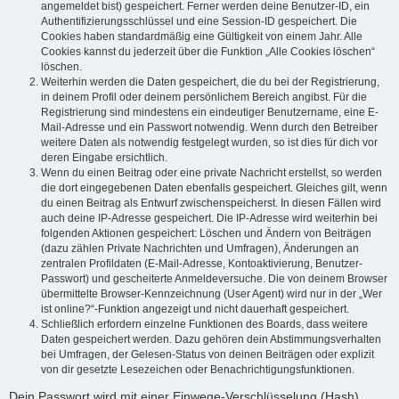
angemeldet bist) gespeichert. Ferner werden deine Benutzer-ID, ein
Authentifizierungsschlüssel und eine Session-ID gespeichert. Die
Cookies haben standardmäßig eine Gültigkeit von einem Jahr. Alle
Cookies kannst du jederzeit über die Funktion „Alle Cookies löschen“
löschen.
Weiterhin werden die Daten gespeichert, die du bei der Registrierung,
in deinem Profil oder deinem persönlichem Bereich angibst. Für die
Registrierung sind mindestens ein eindeutiger Benutzername, eine E-
Mail-Adresse und ein Passwort notwendig. Wenn durch den Betreiber
weitere Daten als notwendig festgelegt wurden, so ist dies für dich vor
deren Eingabe ersichtlich.
Wenn du einen Beitrag oder eine private Nachricht erstellst, so werden
die dort eingegebenen Daten ebenfalls gespeichert. Gleiches gilt, wenn
du einen Beitrag als Entwurf zwischenspeicherst. In diesen Fällen wird
auch deine IP-Adresse gespeichert. Die IP-Adresse wird weiterhin bei
folgenden Aktionen gespeichert: Löschen und Ändern von Beiträgen
(dazu zählen Private Nachrichten und Umfragen), Änderungen an
zentralen Profildaten (E-Mail-Adresse, Kontoaktivierung, Benutzer-
Passwort) und gescheiterte Anmeldeversuche. Die von deinem Browser
übermittelte Browser-Kennzeichnung (User Agent) wird nur in der „Wer
ist online?“-Funktion angezeigt und nicht dauerhaft gespeichert.
Schließlich erfordern einzelne Funktionen des Boards, dass weitere
Daten gespeichert werden. Dazu gehören dein Abstimmungsverhalten
bei Umfragen, der Gelesen-Status von deinen Beiträgen oder explizit
von dir gesetzte Lesezeichen oder Benachrichtigungsfunktionen.
Dein Passwort wird mit einer Einwege-Verschlüsselung (Hash)