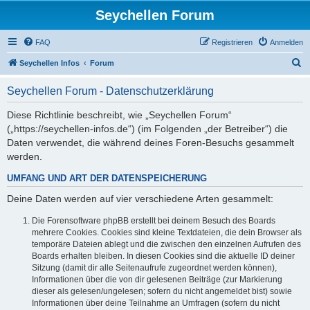
Seychellen Forum
FAQ
Registrieren
Anmelden
S
Seychellen Infos
Forum
u
Seychellen Forum - Datenschutzerklärung
c
h
Diese Richtlinie beschreibt, wie „Seychellen Forum“
(„https://seychellen-infos.de“) (im Folgenden „der Betreiber“) die
e
Daten verwendet, die während deines Foren-Besuchs gesammelt
werden.
UMFANG UND ART DER DATENSPEICHERUNG
Deine Daten werden auf vier verschiedene Arten gesammelt:
Die Forensoftware phpBB erstellt bei deinem Besuch des Boards
mehrere Cookies. Cookies sind kleine Textdateien, die dein Browser als
temporäre Dateien ablegt und die zwischen den einzelnen Aufrufen des
Boards erhalten bleiben. In diesen Cookies sind die aktuelle ID deiner
Sitzung (damit dir alle Seitenaufrufe zugeordnet werden können),
Informationen über die von dir gelesenen Beiträge (zur Markierung
dieser als gelesen/ungelesen; sofern du nicht angemeldet bist) sowie
Informationen über deine Teilnahme an Umfragen (sofern du nicht