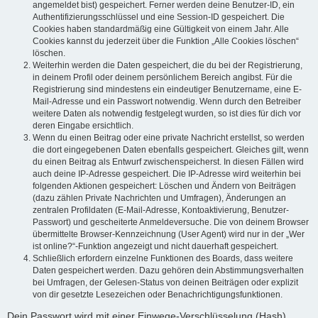
angemeldet bist) gespeichert. Ferner werden deine Benutzer-ID, ein
Authentifizierungsschlüssel und eine Session-ID gespeichert. Die
Cookies haben standardmäßig eine Gültigkeit von einem Jahr. Alle
Cookies kannst du jederzeit über die Funktion „Alle Cookies löschen“
löschen.
Weiterhin werden die Daten gespeichert, die du bei der Registrierung,
in deinem Profil oder deinem persönlichem Bereich angibst. Für die
Registrierung sind mindestens ein eindeutiger Benutzername, eine E-
Mail-Adresse und ein Passwort notwendig. Wenn durch den Betreiber
weitere Daten als notwendig festgelegt wurden, so ist dies für dich vor
deren Eingabe ersichtlich.
Wenn du einen Beitrag oder eine private Nachricht erstellst, so werden
die dort eingegebenen Daten ebenfalls gespeichert. Gleiches gilt, wenn
du einen Beitrag als Entwurf zwischenspeicherst. In diesen Fällen wird
auch deine IP-Adresse gespeichert. Die IP-Adresse wird weiterhin bei
folgenden Aktionen gespeichert: Löschen und Ändern von Beiträgen
(dazu zählen Private Nachrichten und Umfragen), Änderungen an
zentralen Profildaten (E-Mail-Adresse, Kontoaktivierung, Benutzer-
Passwort) und gescheiterte Anmeldeversuche. Die von deinem Browser
übermittelte Browser-Kennzeichnung (User Agent) wird nur in der „Wer
ist online?“-Funktion angezeigt und nicht dauerhaft gespeichert.
Schließlich erfordern einzelne Funktionen des Boards, dass weitere
Daten gespeichert werden. Dazu gehören dein Abstimmungsverhalten
bei Umfragen, der Gelesen-Status von deinen Beiträgen oder explizit
von dir gesetzte Lesezeichen oder Benachrichtigungsfunktionen.
Dein Passwort wird mit einer Einwege-Verschlüsselung (Hash)