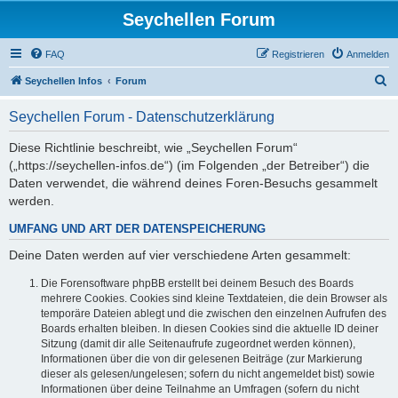
Seychellen Forum
FAQ
Registrieren
Anmelden
S
Seychellen Infos
Forum
u
Seychellen Forum - Datenschutzerklärung
c
h
Diese Richtlinie beschreibt, wie „Seychellen Forum“
(„https://seychellen-infos.de“) (im Folgenden „der Betreiber“) die
e
Daten verwendet, die während deines Foren-Besuchs gesammelt
werden.
UMFANG UND ART DER DATENSPEICHERUNG
Deine Daten werden auf vier verschiedene Arten gesammelt:
Die Forensoftware phpBB erstellt bei deinem Besuch des Boards
mehrere Cookies. Cookies sind kleine Textdateien, die dein Browser als
temporäre Dateien ablegt und die zwischen den einzelnen Aufrufen des
Boards erhalten bleiben. In diesen Cookies sind die aktuelle ID deiner
Sitzung (damit dir alle Seitenaufrufe zugeordnet werden können),
Informationen über die von dir gelesenen Beiträge (zur Markierung
dieser als gelesen/ungelesen; sofern du nicht angemeldet bist) sowie
Informationen über deine Teilnahme an Umfragen (sofern du nicht