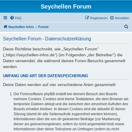
Seychellen Forum
FAQ
Registrieren
Anmelden
S
Seychellen Infos
Forum
u
Seychellen Forum - Datenschutzerklärung
c
h
Diese Richtlinie beschreibt, wie „Seychellen Forum“
(„https://seychellen-infos.de“) (im Folgenden „der Betreiber“) die
e
Daten verwendet, die während deines Foren-Besuchs gesammelt
werden.
UMFANG UND ART DER DATENSPEICHERUNG
Deine Daten werden auf vier verschiedene Arten gesammelt:
Die Forensoftware phpBB erstellt bei deinem Besuch des Boards
mehrere Cookies. Cookies sind kleine Textdateien, die dein Browser als
temporäre Dateien ablegt und die zwischen den einzelnen Aufrufen des
Boards erhalten bleiben. In diesen Cookies sind die aktuelle ID deiner
Sitzung (damit dir alle Seitenaufrufe zugeordnet werden können),
Informationen über die von dir gelesenen Beiträge (zur Markierung
dieser als gelesen/ungelesen; sofern du nicht angemeldet bist) sowie
Informationen über deine Teilnahme an Umfragen (sofern du nicht