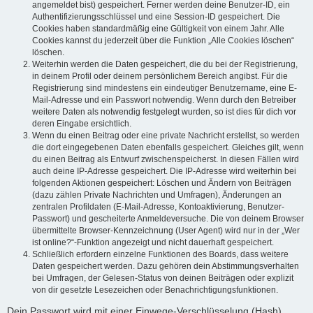
angemeldet bist) gespeichert. Ferner werden deine Benutzer-ID, ein
Authentifizierungsschlüssel und eine Session-ID gespeichert. Die
Cookies haben standardmäßig eine Gültigkeit von einem Jahr. Alle
Cookies kannst du jederzeit über die Funktion „Alle Cookies löschen“
löschen.
Weiterhin werden die Daten gespeichert, die du bei der Registrierung,
in deinem Profil oder deinem persönlichem Bereich angibst. Für die
Registrierung sind mindestens ein eindeutiger Benutzername, eine E-
Mail-Adresse und ein Passwort notwendig. Wenn durch den Betreiber
weitere Daten als notwendig festgelegt wurden, so ist dies für dich vor
deren Eingabe ersichtlich.
Wenn du einen Beitrag oder eine private Nachricht erstellst, so werden
die dort eingegebenen Daten ebenfalls gespeichert. Gleiches gilt, wenn
du einen Beitrag als Entwurf zwischenspeicherst. In diesen Fällen wird
auch deine IP-Adresse gespeichert. Die IP-Adresse wird weiterhin bei
folgenden Aktionen gespeichert: Löschen und Ändern von Beiträgen
(dazu zählen Private Nachrichten und Umfragen), Änderungen an
zentralen Profildaten (E-Mail-Adresse, Kontoaktivierung, Benutzer-
Passwort) und gescheiterte Anmeldeversuche. Die von deinem Browser
übermittelte Browser-Kennzeichnung (User Agent) wird nur in der „Wer
ist online?“-Funktion angezeigt und nicht dauerhaft gespeichert.
Schließlich erfordern einzelne Funktionen des Boards, dass weitere
Daten gespeichert werden. Dazu gehören dein Abstimmungsverhalten
bei Umfragen, der Gelesen-Status von deinen Beiträgen oder explizit
von dir gesetzte Lesezeichen oder Benachrichtigungsfunktionen.
Dein Passwort wird mit einer Einwege-Verschlüsselung (Hash)