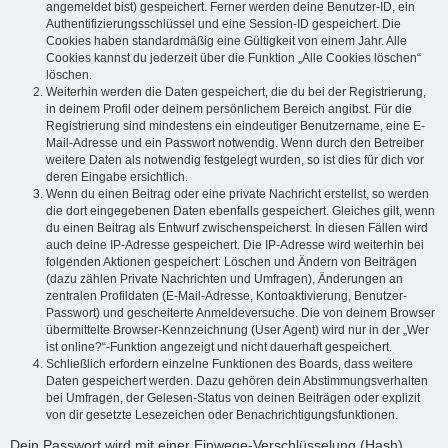
angemeldet bist) gespeichert. Ferner werden deine Benutzer-ID, ein
Authentifizierungsschlüssel und eine Session-ID gespeichert. Die
Cookies haben standardmäßig eine Gültigkeit von einem Jahr. Alle
Cookies kannst du jederzeit über die Funktion „Alle Cookies löschen“
löschen.
Weiterhin werden die Daten gespeichert, die du bei der Registrierung,
in deinem Profil oder deinem persönlichem Bereich angibst. Für die
Registrierung sind mindestens ein eindeutiger Benutzername, eine E-
Mail-Adresse und ein Passwort notwendig. Wenn durch den Betreiber
weitere Daten als notwendig festgelegt wurden, so ist dies für dich vor
deren Eingabe ersichtlich.
Wenn du einen Beitrag oder eine private Nachricht erstellst, so werden
die dort eingegebenen Daten ebenfalls gespeichert. Gleiches gilt, wenn
du einen Beitrag als Entwurf zwischenspeicherst. In diesen Fällen wird
auch deine IP-Adresse gespeichert. Die IP-Adresse wird weiterhin bei
folgenden Aktionen gespeichert: Löschen und Ändern von Beiträgen
(dazu zählen Private Nachrichten und Umfragen), Änderungen an
zentralen Profildaten (E-Mail-Adresse, Kontoaktivierung, Benutzer-
Passwort) und gescheiterte Anmeldeversuche. Die von deinem Browser
übermittelte Browser-Kennzeichnung (User Agent) wird nur in der „Wer
ist online?“-Funktion angezeigt und nicht dauerhaft gespeichert.
Schließlich erfordern einzelne Funktionen des Boards, dass weitere
Daten gespeichert werden. Dazu gehören dein Abstimmungsverhalten
bei Umfragen, der Gelesen-Status von deinen Beiträgen oder explizit
von dir gesetzte Lesezeichen oder Benachrichtigungsfunktionen.
Dein Passwort wird mit einer Einwege-Verschlüsselung (Hash)