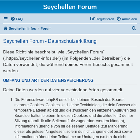
Seychellen Forum
FAQ
Registrieren
Anmelden
S
Seychellen Infos
Forum
u
Seychellen Forum - Datenschutzerklärung
c
h
Diese Richtlinie beschreibt, wie „Seychellen Forum“
(„https://seychellen-infos.de“) (im Folgenden „der Betreiber“) die
e
Daten verwendet, die während deines Foren-Besuchs gesammelt
werden.
UMFANG UND ART DER DATENSPEICHERUNG
Deine Daten werden auf vier verschiedene Arten gesammelt:
Die Forensoftware phpBB erstellt bei deinem Besuch des Boards
mehrere Cookies. Cookies sind kleine Textdateien, die dein Browser als
temporäre Dateien ablegt und die zwischen den einzelnen Aufrufen des
Boards erhalten bleiben. In diesen Cookies sind die aktuelle ID deiner
Sitzung (damit dir alle Seitenaufrufe zugeordnet werden können),
Informationen über die von dir gelesenen Beiträge (zur Markierung
dieser als gelesen/ungelesen; sofern du nicht angemeldet bist) sowie
Informationen über deine Teilnahme an Umfragen (sofern du nicht