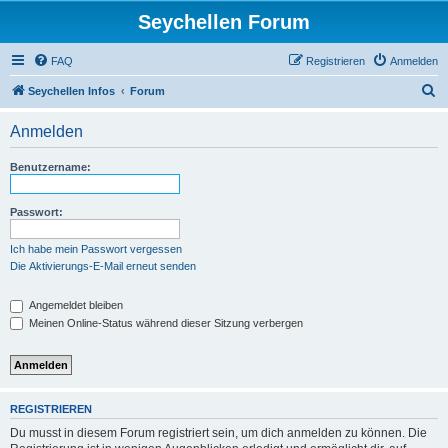
Seychellen Forum
FAQ
Registrieren
Anmelden
S
Seychellen Infos
Forum
u
Anmelden
c
h
Benutzername:
e
Passwort:
Ich habe mein Passwort vergessen
Die Aktivierungs-E-Mail erneut senden
Angemeldet bleiben
Meinen Online-Status während dieser Sitzung verbergen
REGISTRIEREN
Du musst in diesem Forum registriert sein, um dich anmelden zu können. Die