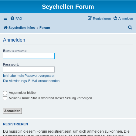
Seychellen Forum
FAQ
Registrieren
Anmelden
S
Seychellen Infos
Forum
u
Anmelden
c
h
Benutzername:
e
Passwort:
Ich habe mein Passwort vergessen
Die Aktivierungs-E-Mail erneut senden
Angemeldet bleiben
Meinen Online-Status während dieser Sitzung verbergen
REGISTRIEREN
Du musst in diesem Forum registriert sein, um dich anmelden zu können. Die